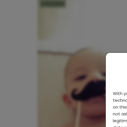
KINDEREN
With 
techno
on thi
not as
legiti