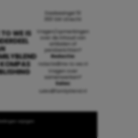
Daalsesingel 51
3511 SW Utrecht
Vragen/opmerkingen
 TO WE IS
over de inhoud van
DERDEEL
artikelen of
AN
persberichten?
MILYBLEND
Redactie:
 KOMPAS
redactie@me-to-we.nl
BLISHING
Vragen over
samenwerken?
Sales:
sales@familyblend.nl
ellingen wijzigen