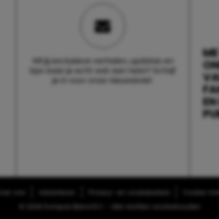
ME
Wil jij exclusieve verhalen, updates en
ON
tips waar je echt wat aan hebt? Schrijf
V
je in voor onze nieuwsbrief.
FA
EN
PU
ver ons
Adverteren
Privacy- en cookiebeleid
Cookie-inst
© 2026 Kompas Blend B.V. - Alle rechten voorbehouden