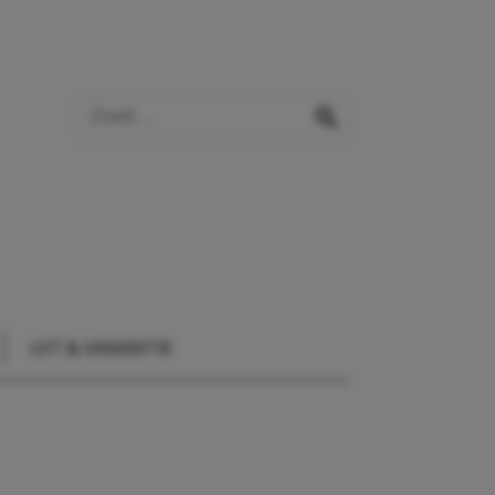
Zoek op de website
zoeken
UIT & VAKANTIE