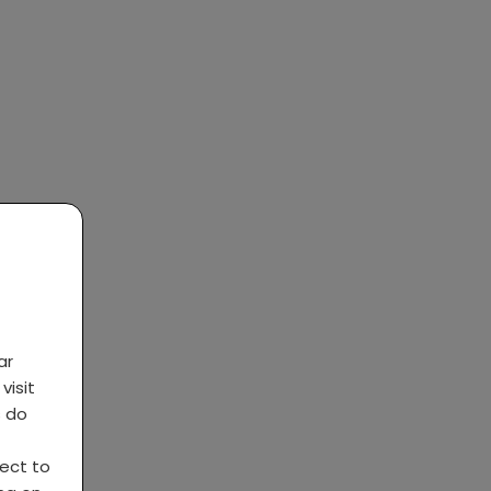
ar
visit
s do
ject to