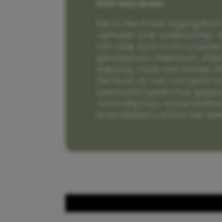
met een leven
Me to We is het tegengeluid 
verhalen over ouderschap. W
het vaak écht is om moeder t
genadeloos realistisch. Alti
knipoog, maar wel zonder fi
het leven er aan toe gaat m
(eenouder)gezin. Dus gega
rommelig huis, schuimbekke
boze kleuters achter het be