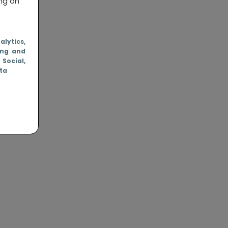
ing on
nalytics
,
ing and
, Social
,
ata