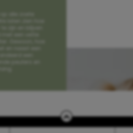
op alle zoete
e laten zien hoe
e zijn en blijven
jd met een vette
lter. Gewoon, hoe
et en naast een
randeerd een
nde peuters en
hang.