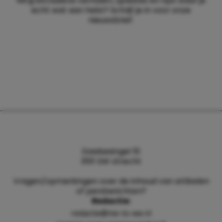
Wil jij exclusieve verhalen, updates en tips waar je
echt wat aan hebt? Schrijf je in voor onze
nieuwsbrief.
Daalsesingel 51
3511 SW Utrecht
Vragen/opmerkingen over de inhoud van artikelen
of persberichten?
Redactie:
redactie@me-to-we.nl