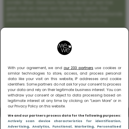
zonder filter. Gewoon, hoe het leven er aan toe
gaat met en naast een (eenouder)gezin. Dus
gegarandeerd een rommelig huis, schuimbekkende
peuters en boze kleuters achter het behang.
With your agreement, we and
our 233 partners
use cookies or
similar technologies to store, access, and process personal
data like your visit on this website, IP addresses and cookie
identifiers. Some partners do not ask for your consent to process
your data and rely on their legitimate business interest. You can
withdraw your consent or object to data processing based on
legitimate interest at any time by clicking on “Learn More” or in
our Privacy Policy on this website.
We and our partners process data for the following purposes:
Actively scan device characteristics for identification
,
Advertising
, Analytics
, Functional
, Marketing
, Personalised