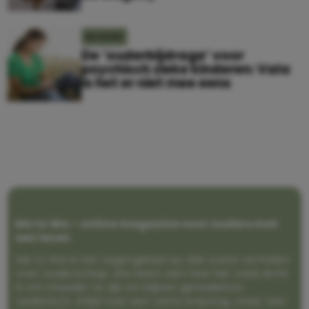
MOEDER
De ‘ouderbijdrage’ voor
psychisch zieke kinderen: Vala
is het er niet mee eens
Me to We – online magazine voor ouders met
een leven
Me to We is het tegengeluid op alle zoete verhalen
over ouderschap. We laten zien hoe het vaak écht
is om moeder te zijn en blijven genadeloos
realistisch. Altijd met een vette knipoog, maar wel