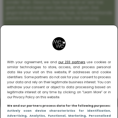
zonder filter. Gewoon, hoe het leven er aan toe
gaat met en naast een (eenouder)gezin. Dus
gegarandeerd een rommelig huis, schuimbekkende
peuters en boze kleuters achter het behang.
With your agreement, we and
our 233 partners
use cookies or
similar technologies to store, access, and process personal
data like your visit on this website, IP addresses and cookie
identifiers. Some partners do not ask for your consent to process
your data and rely on their legitimate business interest. You can
withdraw your consent or object to data processing based on
legitimate interest at any time by clicking on “Learn More” or in
our Privacy Policy on this website.
We and our partners process data for the following purposes:
Actively scan device characteristics for identification
,
Advertising
, Analytics
, Functional
, Marketing
, Personalised