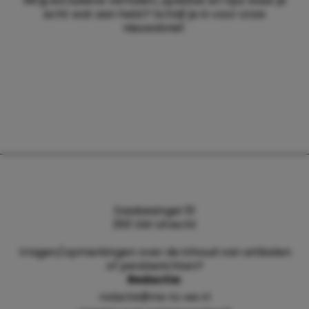
Wil jij exclusieve verhalen, updates en tips waar je
echt wat aan hebt? Schrijf je in voor onze
nieuwsbrief.
Daalsesingel 51
3511 SW Utrecht
Vragen/opmerkingen over de inhoud van artikelen
of persberichten?
Redactie:
redactie@me-to-we.nl