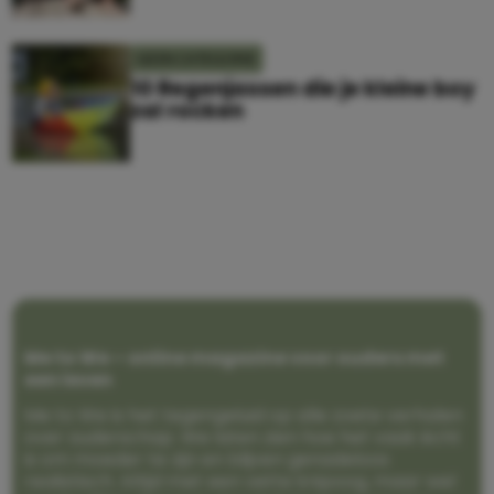
GEEN CATEGORIE
10 Regenjassen die je kleine boy
zal rocken
Me to We – online magazine voor ouders met
een leven
Me to We is het tegengeluid op alle zoete verhalen
over ouderschap. We laten zien hoe het vaak écht
is om moeder te zijn en blijven genadeloos
realistisch. Altijd met een vette knipoog, maar wel