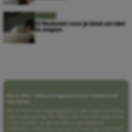
KINDEREN
10 Redenen voor je kind om niet
te slapen
Me to We – online magazine voor ouders met
een leven
Me to We is het tegengeluid op alle zoete verhalen
over ouderschap. We laten zien hoe het vaak écht
is om moeder te zijn en blijven genadeloos
realistisch. Altijd met een vette knipoog, maar wel