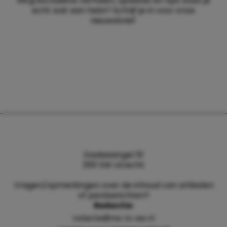
Wil jij exclusieve verhalen, updates en tips waar je
echt wat aan hebt? Schrijf je in voor onze
nieuwsbrief.
Daalsesingel 51
3511 SW Utrecht
Vragen/opmerkingen over de inhoud van artikelen
of persberichten?
Redactie:
redactie@me-to-we.nl