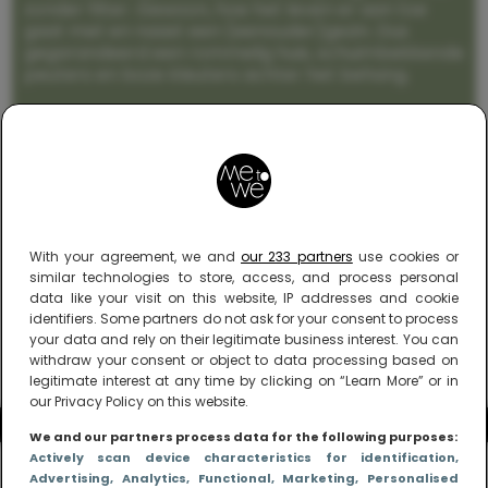
zonder filter. Gewoon, hoe het leven er aan toe
gaat met en naast een (eenouder)gezin. Dus
gegarandeerd een rommelig huis, schuimbekkende
peuters en boze kleuters achter het behang.
With your agreement, we and
our 233 partners
use cookies or
similar technologies to store, access, and process personal
data like your visit on this website, IP addresses and cookie
identifiers. Some partners do not ask for your consent to process
your data and rely on their legitimate business interest. You can
withdraw your consent or object to data processing based on
legitimate interest at any time by clicking on “Learn More” or in
our Privacy Policy on this website.
We and our partners process data for the following purposes:
Actively scan device characteristics for identification
,
Advertising
, Analytics
, Functional
, Marketing
, Personalised