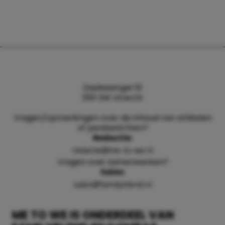
Daalsesingel 51
3511 SW Utrecht
Vragen/opmerkingen over de inhoud van artikelen
of persberichten?
Redactie:
redactie@me-to-we.nl
Vragen over samenwerken?
Sales:
sales@familyblend.nl
ME TO WE IS ONDERDEEL VAN