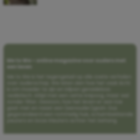
Me to We – online magazine voor ouders met
een leven
Me to We is het tegengeluid op alle zoete verhalen
over ouderschap. We laten zien hoe het vaak écht
is om moeder te zijn en blijven genadeloos
realistisch. Altijd met een vette knipoog, maar wel
zonder filter. Gewoon, hoe het leven er aan toe
gaat met en naast een (eenouder)gezin. Dus
gegarandeerd een rommelig huis, schuimbekkende
peuters en boze kleuters achter het behang.