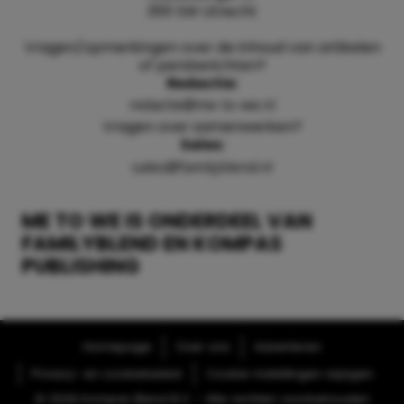
3511 SW Utrecht
Vragen/opmerkingen over de inhoud van artikelen
of persberichten?
Redactie:
redactie@me-to-we.nl
Vragen over samenwerken?
Sales:
sales@familyblend.nl
ME TO WE IS ONDERDEEL VAN
FAMILYBLEND EN KOMPAS
PUBLISHING
Homepage
Over ons
Adverteren
Privacy- en cookiebeleid
Cookie-instellingen wijzigen
© 2026 Kompas Blend B.V. - Alle rechten voorbehouden