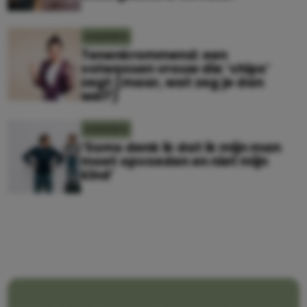
KINDEREN
Tenenkrommend: een
volwassen vrouw die ‘chips’
zegt (maar, wat zeg je dan
wel?)
KINDEREN
‘Soms denk ik dat ik mijn man
moet opvoeden en niet mijn
kind’