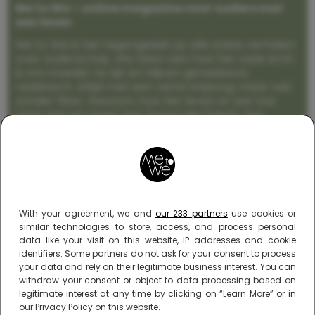
Me to We – online magazine voor ouders met
een leven
Me to We is het tegengeluid op alle zoete verhalen
over ouderschap. We laten zien hoe het vaak écht
is om moeder te zijn en blijven genadeloos
realistisch. Altijd met een vette knipoog, maar wel
zonder filter. Gewoon, hoe het leven er aan toe
gaat met en naast een (eenouder)gezin. Dus
gegarandeerd een rommelig huis, schuimbekkende
peuters en boze kleuters achter het behang.
With your agreement, we and
our 233 partners
use cookies or
similar technologies to store, access, and process personal
data like your visit on this website, IP addresses and cookie
identifiers. Some partners do not ask for your consent to process
your data and rely on their legitimate business interest. You can
withdraw your consent or object to data processing based on
legitimate interest at any time by clicking on “Learn More” or in
our Privacy Policy on this website.