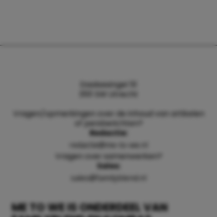
Daalsesingel 51
3511 SW Utrecht
Vragen/opmerkingen over de inhoud van artikelen
of persberichten?
Redactie:
redactie@me-to-we.nl
Vragen over samenwerken?
Sales:
sales@familyblend.nl
ME TO WE IS ONDERDEEL VAN