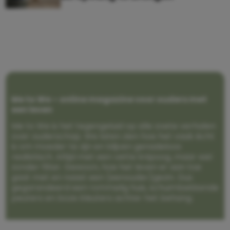
Me to We – online magazine voor ouders met
een leven
Me to We is het tegengeluid op alle zoete verhalen
over ouderschap. We laten zien hoe het vaak écht
is om moeder te zijn en blijven genadeloos
realistisch. Altijd met een vette knipoog, maar wel
zonder filter. Gewoon, hoe het leven er aan toe
gaat met en naast een (eenouder)gezin. Dus
gegarandeerd een rommelig huis, schuimbekkende
peuters en boze kleuters achter het behang.