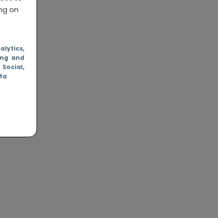
ing on
nalytics
,
ing and
, Social
,
ata