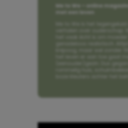
Me to We – online magazin
met een leven
Me to We is het tegengeluid 
verhalen over ouderschap. W
het vaak écht is om moeder t
genadeloos realistisch. Alti
knipoog, maar wel zonder fi
het leven er aan toe gaat m
(eenouder)gezin. Dus gega
rommelig huis, schuimbekke
boze kleuters achter het be