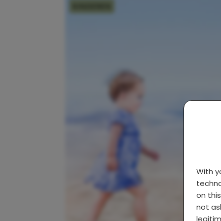
KINDEREN
With 
techno
on thi
not as
legiti