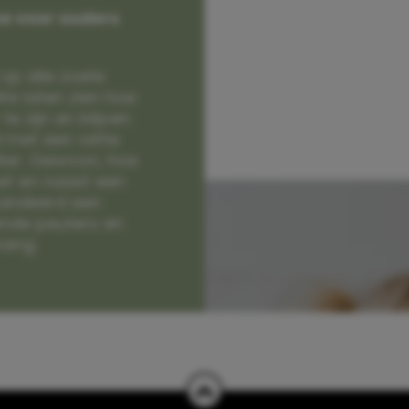
e voor ouders
op alle zoete
e laten zien hoe
e zijn en blijven
jd met een vette
lter. Gewoon, hoe
et en naast een
randeerd een
nde peuters en
hang.