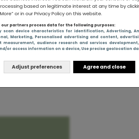
rocessing based on legitimate interest at any time by click
More” or in our Privacy Policy on this website.
our partners process data for the following purposes:
dje niet
y scan device characteristics for identification
, Advertising
, A
onal
, Marketing
, Personalised advertising and content, advertis
nd (of je
t measurement, audience research and services development
nd/or access information on a device
, Use precise geolocation d
er geval
.
Adjust preferences
Agree and close