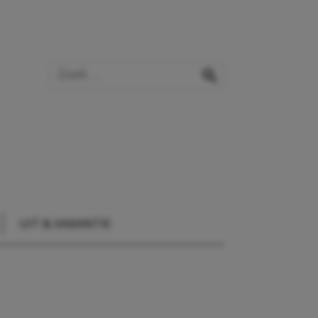
Zoek op de website
zoeken
UIT & VAKANTIE