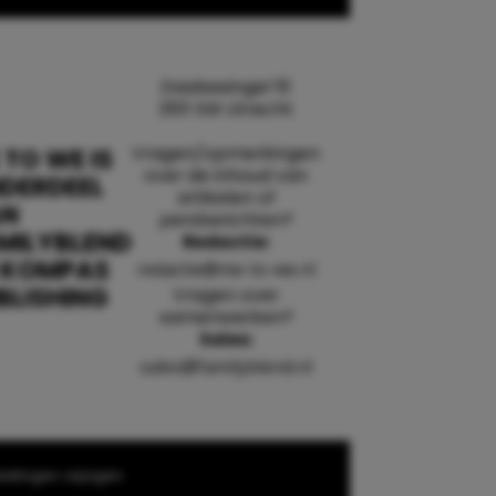
Daalsesingel 51
3511 SW Utrecht
Vragen/opmerkingen
 TO WE IS
over de inhoud van
DERDEEL
artikelen of
AN
persberichten?
MILYBLEND
Redactie:
 KOMPAS
redactie@me-to-we.nl
BLISHING
Vragen over
samenwerken?
Sales:
sales@familyblend.nl
ellingen wijzigen