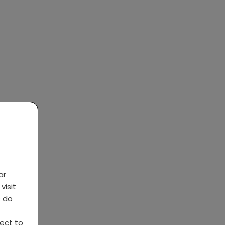
ar
visit
s do
ject to