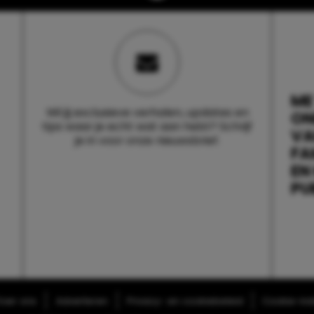
ME
Wil jij exclusieve verhalen, updates en
ON
tips waar je echt wat aan hebt? Schrijf
V
je in voor onze nieuwsbrief.
FA
EN
PU
ver ons
Adverteren
Privacy- en cookiebeleid
Cookie-inst