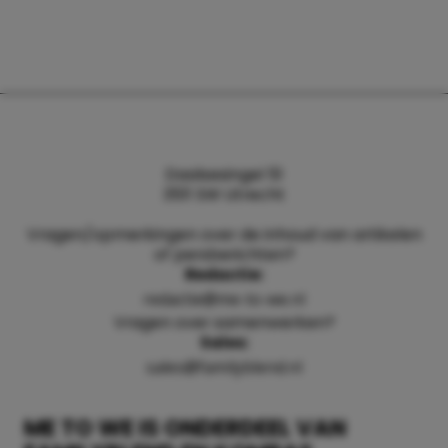
Daalsesingel 51
3511 SW Utrecht
Vragen/opmerkingen over de inhoud van artikelen
of persberichten?
Redactie:
redactie@me-to-we.nl
Vragen over samenwerken?
Sales:
sales@familyblend.nl
ME TO WE IS ONDERDEEL VAN