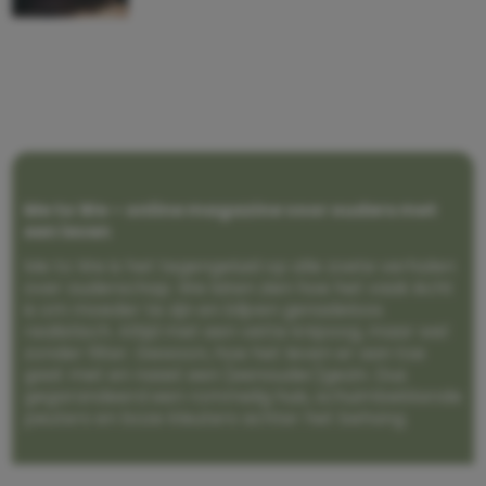
Me to We – online magazine voor ouders met
een leven
Me to We is het tegengeluid op alle zoete verhalen
over ouderschap. We laten zien hoe het vaak écht
is om moeder te zijn en blijven genadeloos
realistisch. Altijd met een vette knipoog, maar wel
zonder filter. Gewoon, hoe het leven er aan toe
gaat met en naast een (eenouder)gezin. Dus
gegarandeerd een rommelig huis, schuimbekkende
peuters en boze kleuters achter het behang.