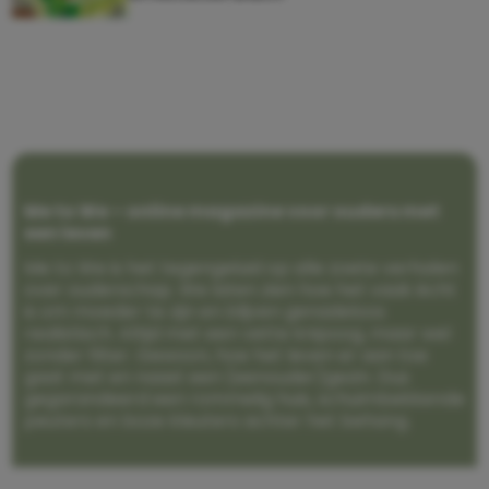
Me to We – online magazine voor ouders met
een leven
Me to We is het tegengeluid op alle zoete verhalen
over ouderschap. We laten zien hoe het vaak écht
is om moeder te zijn en blijven genadeloos
realistisch. Altijd met een vette knipoog, maar wel
zonder filter. Gewoon, hoe het leven er aan toe
gaat met en naast een (eenouder)gezin. Dus
gegarandeerd een rommelig huis, schuimbekkende
peuters en boze kleuters achter het behang.