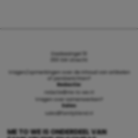
Daalsesingel 51
3511 SW Utrecht
Vragen/opmerkingen over de inhoud van artikelen
of persberichten?
Redactie:
redactie@me-to-we.nl
Vragen over samenwerken?
Sales:
sales@familyblend.nl
ME TO WE IS ONDERDEEL VAN