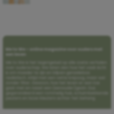
Me to We – online magazine voor ouders met
een leven
Me to We is het tegengeluid op alle zoete verhalen
over ouderschap. We laten zien hoe het vaak écht
is om moeder te zijn en blijven genadeloos
realistisch. Altijd met een vette knipoog, maar wel
zonder filter. Gewoon, hoe het leven er aan toe
gaat met en naast een (eenouder)gezin. Dus
gegarandeerd een rommelig huis, schuimbekkende
peuters en boze kleuters achter het behang.