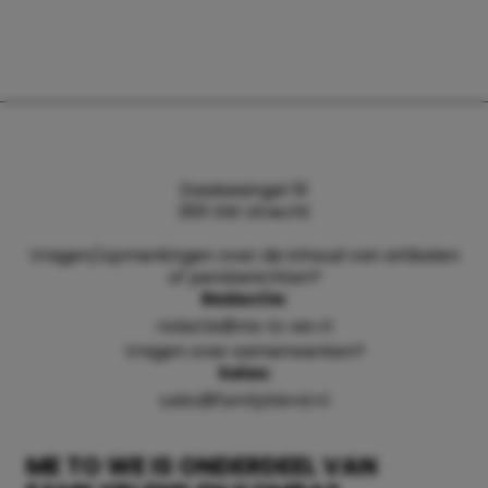
Daalsesingel 51
3511 SW Utrecht
Vragen/opmerkingen over de inhoud van artikelen
of persberichten?
Redactie:
redactie@me-to-we.nl
Vragen over samenwerken?
Sales:
sales@familyblend.nl
ME TO WE IS ONDERDEEL VAN