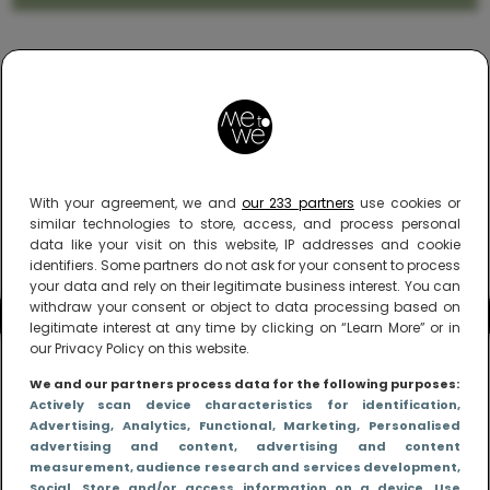
With your agreement, we and
our 233 partners
use cookies or
similar technologies to store, access, and process personal
data like your visit on this website, IP addresses and cookie
identifiers. Some partners do not ask for your consent to process
your data and rely on their legitimate business interest. You can
withdraw your consent or object to data processing based on
legitimate interest at any time by clicking on “Learn More” or in
our Privacy Policy on this website.
We and our partners process data for the following purposes:
Actively scan device characteristics for identification
,
Advertising
, Analytics
, Functional
, Marketing
, Personalised
advertising and content, advertising and content
measurement, audience research and services development
,
Social
, Store and/or access information on a device
, Use