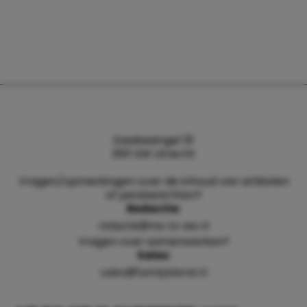
Daalsesingel 51
3511 SW Utrecht
Vragen/opmerkingen over de inhoud van artikelen
of persberichten?
Redactie:
redactie@me-to-we.nl
Vragen over samenwerken?
Sales:
sales@familyblend.nl