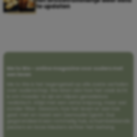
het broodtrommeltje weer eens
te updaten
Me to We – online magazine voor ouders met
een leven
Me to We is het tegengeluid op alle zoete verhalen
over ouderschap. We laten zien hoe het vaak écht
is om moeder te zijn en blijven genadeloos
realistisch. Altijd met een vette knipoog, maar wel
zonder filter. Gewoon, hoe het leven er aan toe
gaat met en naast een (eenouder)gezin. Dus
gegarandeerd een rommelig huis, schuimbekkende
peuters en boze kleuters achter het behang.