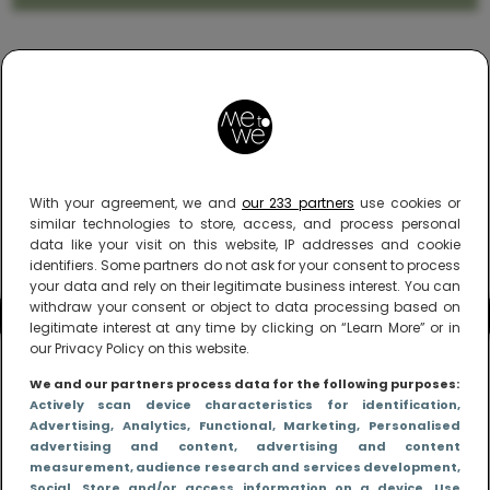
With your agreement, we and
our 233 partners
use cookies or
similar technologies to store, access, and process personal
data like your visit on this website, IP addresses and cookie
identifiers. Some partners do not ask for your consent to process
your data and rely on their legitimate business interest. You can
withdraw your consent or object to data processing based on
legitimate interest at any time by clicking on “Learn More” or in
our Privacy Policy on this website.
We and our partners process data for the following purposes:
Actively scan device characteristics for identification
,
Advertising
, Analytics
, Functional
, Marketing
, Personalised
advertising and content, advertising and content
measurement, audience research and services development
,
Social
, Store and/or access information on a device
, Use