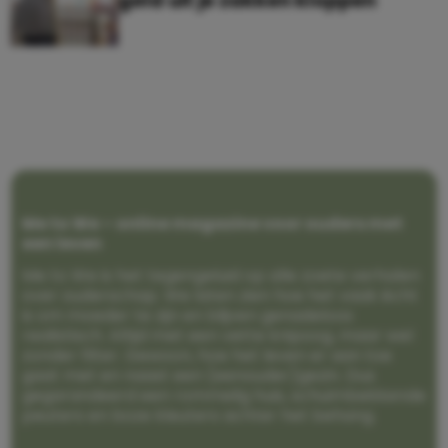
geld uit je zakken kloppen
Me to We – online magazine voor ouders met
een leven
Me to We is het tegengeluid op alle zoete verhalen
over ouderschap. We laten zien hoe het vaak écht
is om moeder te zijn en blijven genadeloos
realistisch. Altijd met een vette knipoog, maar wel
zonder filter. Gewoon, hoe het leven er aan toe
gaat met en naast een (eenouder)gezin. Dus
gegarandeerd een rommelig huis, schuimbekkende
peuters en boze kleuters achter het behang.