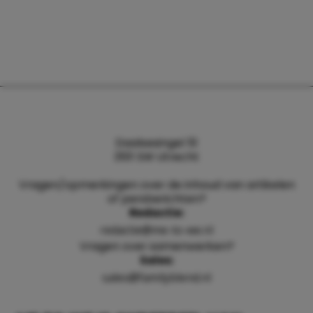
Daalsesingel 51
3511 SW Utrecht
Vragen/opmerkingen over de inhoud van artikelen
of persberichten?
Redactie:
redactie@me-to-we.nl
Vragen over samenwerken?
Sales:
sales@familyblend.nl