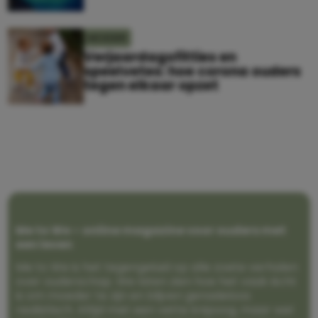
MOEDER
Verjaardagsfitties en
speelvetes: hoe corona ouders
tegen elkaar opzet
Me to We – online magazine voor ouders met
een leven
Me to We is het tegengeluid op alle zoete verhalen
over ouderschap. We laten zien hoe het vaak écht
is om moeder te zijn en blijven genadeloos
realistisch. Altijd met een vette knipoog, maar wel