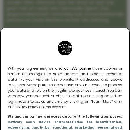
zonder filter. Gewoon, hoe het leven er aan toe
gaat met en naast een (eenouder)gezin. Dus
gegarandeerd een rommelig huis, schuimbekkende
peuters en boze kleuters achter het behang.
With your agreement, we and
our 233 partners
use cookies or
similar technologies to store, access, and process personal
data like your visit on this website, IP addresses and cookie
identifiers. Some partners do not ask for your consent to process
your data and rely on their legitimate business interest. You can
withdraw your consent or object to data processing based on
legitimate interest at any time by clicking on “Learn More” or in
our Privacy Policy on this website.
We and our partners process data for the following purposes:
Actively scan device characteristics for identification
,
Advertising
, Analytics
, Functional
, Marketing
, Personalised