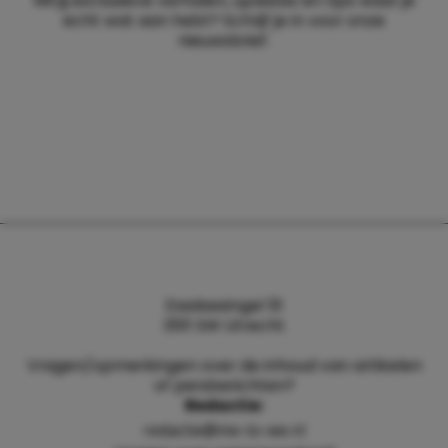
Wil jij exclusieve verhalen, updates en tips waar je
echt wat aan hebt? Schrijf je in voor onze
nieuwsbrief.
Daalsesingel 51
3511 SW Utrecht
Vragen/opmerkingen over de inhoud van artikelen
of persberichten?
Redactie:
redactie@me-to-we.nl