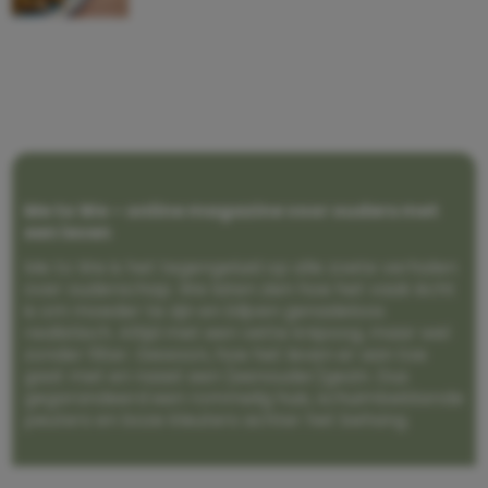
Me to We – online magazine voor ouders met
een leven
Me to We is het tegengeluid op alle zoete verhalen
over ouderschap. We laten zien hoe het vaak écht
is om moeder te zijn en blijven genadeloos
realistisch. Altijd met een vette knipoog, maar wel
zonder filter. Gewoon, hoe het leven er aan toe
gaat met en naast een (eenouder)gezin. Dus
gegarandeerd een rommelig huis, schuimbekkende
peuters en boze kleuters achter het behang.