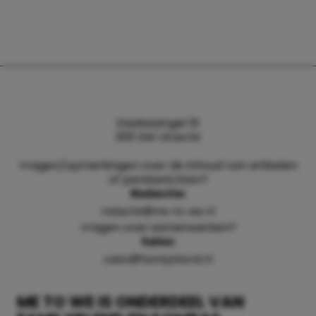
Daalsesingel 51
3511 SW Utrecht
Vragen/opmerkingen over de inhoud van artikelen
of persberichten?
Redactie:
redactie@me-to-we.nl
Vragen over samenwerken?
Sales:
sales@familyblend.nl
ME TO WE IS ONDERDEEL VAN