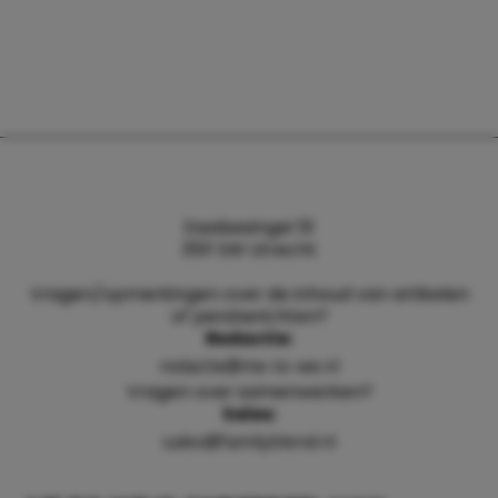
Daalsesingel 51
3511 SW Utrecht
Vragen/opmerkingen over de inhoud van artikelen
of persberichten?
Redactie:
redactie@me-to-we.nl
Vragen over samenwerken?
Sales:
sales@familyblend.nl