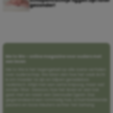
schapenvachtje liggen zijn later
gezonder!
Me to We – online magazine voor ouders met
een leven
Me to We is het tegengeluid op alle zoete verhalen
over ouderschap. We laten zien hoe het vaak écht
is om moeder te zijn en blijven genadeloos
realistisch. Altijd met een vette knipoog, maar wel
zonder filter. Gewoon, hoe het leven er aan toe
gaat met en naast een (eenouder)gezin. Dus
gegarandeerd een rommelig huis, schuimbekkende
peuters en boze kleuters achter het behang.