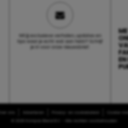
ME
Wil jij exclusieve verhalen, updates en
ON
tips waar je echt wat aan hebt? Schrijf
V
je in voor onze nieuwsbrief.
FA
EN
PU
ver ons
Adverteren
Privacy- en cookiebeleid
Cookie-inst
© 2026 Kompas Blend B.V. - Alle rechten voorbehouden