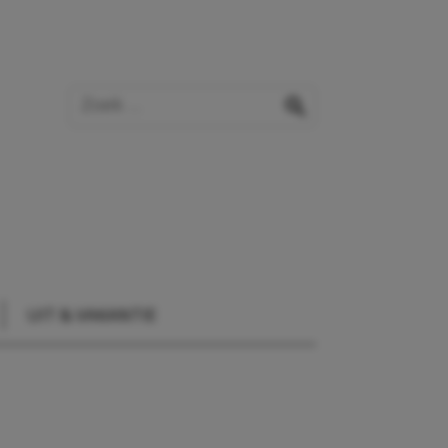
Zoek op de website
zoeken
UIT & VAKANTIE