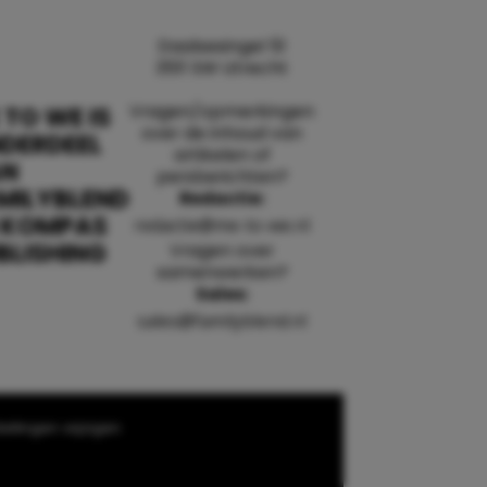
Daalsesingel 51
3511 SW Utrecht
Vragen/opmerkingen
 TO WE IS
over de inhoud van
DERDEEL
artikelen of
AN
persberichten?
MILYBLEND
Redactie:
 KOMPAS
redactie@me-to-we.nl
BLISHING
Vragen over
samenwerken?
Sales:
sales@familyblend.nl
ellingen wijzigen