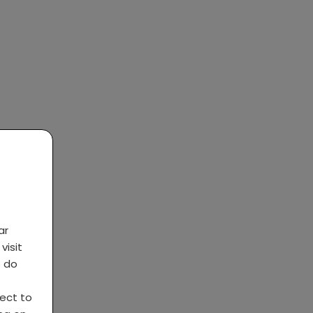
ar
visit
s do
ject to