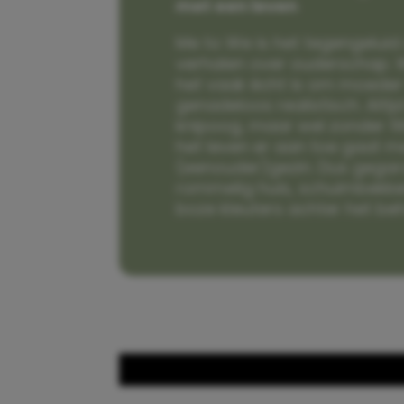
met een leven
Me to We is het tegengeluid 
verhalen over ouderschap. W
het vaak écht is om moeder t
genadeloos realistisch. Alti
knipoog, maar wel zonder fi
het leven er aan toe gaat m
(eenouder)gezin. Dus gega
rommelig huis, schuimbekke
boze kleuters achter het be