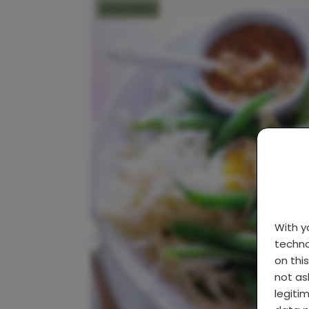
KINDEREN
With 
techno
on thi
not as
legiti