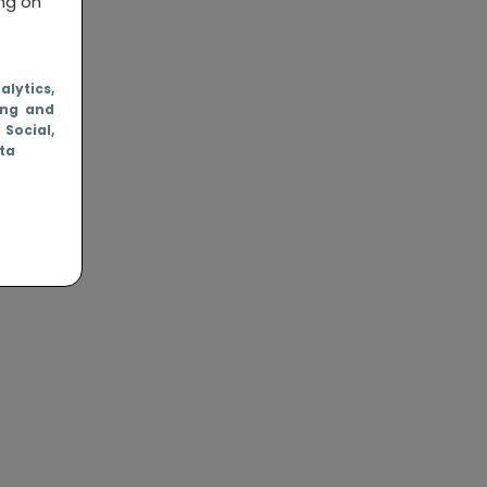
ing on
nalytics
,
ing and
, Social
,
ata