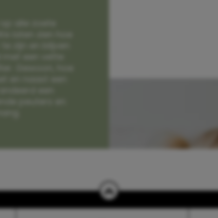
op alle zoete
e laten zien hoe
e zijn en blijven
jd met een vette
lter. Gewoon, hoe
et en naast een
randeerd een
nde peuters en
hang.