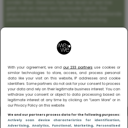
zonder filter. Gewoon, hoe het leven er aan toe
gaat met en naast een (eenouder)gezin. Dus
gegarandeerd een rommelig huis, schuimbekkende
peuters en boze kleuters achter het behang.
With your agreement, we and
our 233 partners
use cookies or
similar technologies to store, access, and process personal
data like your visit on this website, IP addresses and cookie
identifiers. Some partners do not ask for your consent to process
your data and rely on their legitimate business interest. You can
withdraw your consent or object to data processing based on
legitimate interest at any time by clicking on “Learn More” or in
our Privacy Policy on this website.
We and our partners process data for the following purposes:
Actively scan device characteristics for identification
,
Advertising
, Analytics
, Functional
, Marketing
, Personalised