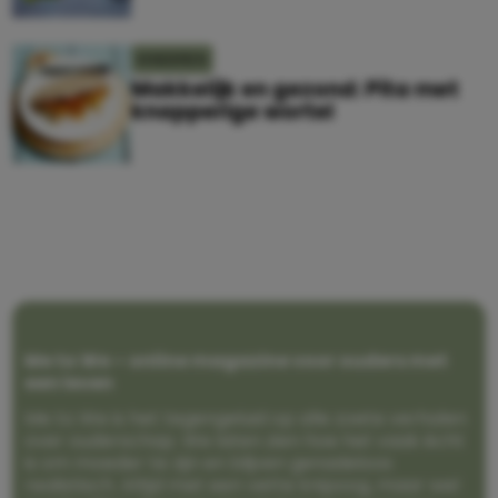
KINDEREN
Makkelijk en gezond: Pita met
knapperige wortel
Me to We – online magazine voor ouders met
een leven
Me to We is het tegengeluid op alle zoete verhalen
over ouderschap. We laten zien hoe het vaak écht
is om moeder te zijn en blijven genadeloos
realistisch. Altijd met een vette knipoog, maar wel