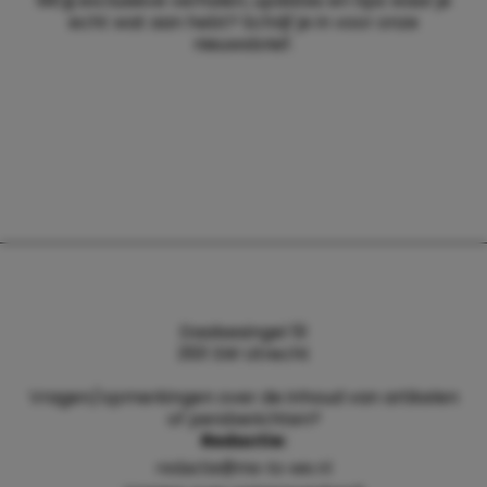
Wil jij exclusieve verhalen, updates en tips waar je
echt wat aan hebt? Schrijf je in voor onze
nieuwsbrief.
Daalsesingel 51
3511 SW Utrecht
Vragen/opmerkingen over de inhoud van artikelen
of persberichten?
Redactie:
redactie@me-to-we.nl