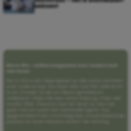
teststraat – het is snotneuzen-
seizoen!
Me to We – online magazine voor ouders met
een leven
Me to We is het tegengeluid op alle zoete verhalen
over ouderschap. We laten zien hoe het vaak écht
is om moeder te zijn en blijven genadeloos
realistisch. Altijd met een vette knipoog, maar wel
zonder filter. Gewoon, hoe het leven er aan toe
gaat met en naast een (eenouder)gezin. Dus
gegarandeerd een rommelig huis, schuimbekkende
peuters en boze kleuters achter het behang.