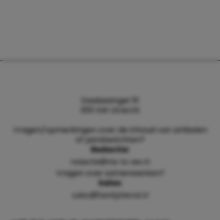
Daalsesingel 51
3511 SW Utrecht
Vragen/opmerkingen over de inhoud van artikelen
of persberichten?
Redactie:
redactie@me-to-we.nl
Vragen over samenwerken?
Sales:
sales@familyblend.nl