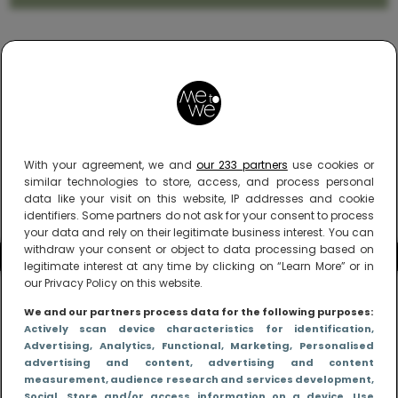
With your agreement, we and
our 233 partners
use cookies or
similar technologies to store, access, and process personal
data like your visit on this website, IP addresses and cookie
identifiers. Some partners do not ask for your consent to process
your data and rely on their legitimate business interest. You can
withdraw your consent or object to data processing based on
legitimate interest at any time by clicking on “Learn More” or in
our Privacy Policy on this website.
We and our partners process data for the following purposes:
Actively scan device characteristics for identification
,
Advertising
, Analytics
, Functional
, Marketing
, Personalised
advertising and content, advertising and content
measurement, audience research and services development
,
Social
, Store and/or access information on a device
, Use