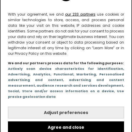
Me to We is het tegengeluid op alle zoete verhalen
over ouderschap. We laten zien hoe het vaak écht
is om moeder te zijn en blijven genadeloos
With your agreement, we and
our 233 partners
use cookies or
realistisch. Altijd met een vette knipoog, maar wel
similar technologies to store, access, and process personal
zonder filter. Gewoon, hoe het leven er aan toe
data like your visit on this website, IP addresses and cookie
gaat met en naast een (eenouder)gezin. Dus
identifiers. Some partners do not ask for your consent to process
gegarandeerd een rommelig huis, schuimbekkende
your data and rely on their legitimate business interest. You can
peuters en boze kleuters achter het behang.
withdraw your consent or object to data processing based on
legitimate interest at any time by clicking on “Learn More” or in
our Privacy Policy on this website.
We and our partners process data for the following purposes:
Actively scan device characteristics for identification
,
Advertising
, Analytics
, Functional
, Marketing
, Personalised
advertising and content, advertising and content
measurement, audience research and services development
,
Social
, Store and/or access information on a device
, Use
precise geolocation data
Adjust preferences
Agree and close