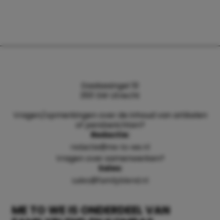
Daalsesingel 51
3511 SW Utrecht
Vragen/opmerkingen over de inhoud van artikelen
of persberichten?
Redactie:
redactie@me-to-we.nl
Vragen over samenwerken?
Sales:
sales@familyblend.nl
ME TO WE IS ONDERDEEL VAN