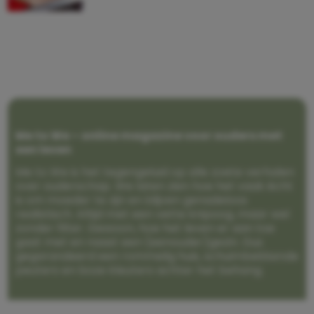
Me to We – online magazine voor ouders met
een leven
Me to We is het tegengeluid op alle zoete verhalen
over ouderschap. We laten zien hoe het vaak écht
is om moeder te zijn en blijven genadeloos
realistisch. Altijd met een vette knipoog, maar wel
zonder filter. Gewoon, hoe het leven er aan toe
gaat met en naast een (eenouder)gezin. Dus
gegarandeerd een rommelig huis, schuimbekkende
peuters en boze kleuters achter het behang.