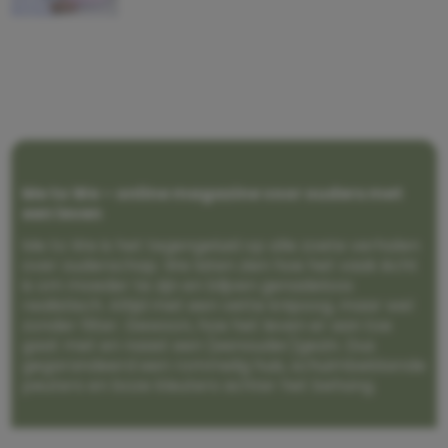
Me to We – online magazine voor ouders met
een leven
Me to We is het tegengeluid op alle zoete verhalen
over ouderschap. We laten zien hoe het vaak écht
is om moeder te zijn en blijven genadeloos
realistisch. Altijd met een vette knipoog, maar wel
zonder filter. Gewoon, hoe het leven er aan toe
gaat met en naast een (eenouder)gezin. Dus
gegarandeerd een rommelig huis, schuimbekkende
peuters en boze kleuters achter het behang.