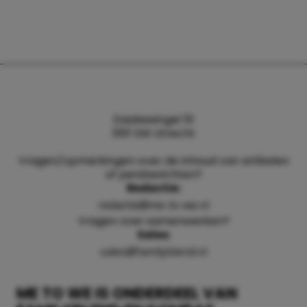
Daalsesingel 51
3511 SW Utrecht
Vragen/opmerkingen over de inhoud van artikelen
of persberichten?
Redactie:
redactie@me-to-we.nl
Vragen over samenwerken?
Sales:
sales@familyblend.nl
ME TO WE IS ONDERDEEL VAN