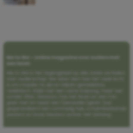
Me to We – online magazine voor ouders met
een leven
Me to We is het tegengeluid op alle zoete verhalen
over ouderschap. We laten zien hoe het vaak écht
is om moeder te zijn en blijven genadeloos
realistisch. Altijd met een vette knipoog, maar wel
zonder filter. Gewoon, hoe het leven er aan toe
gaat met en naast een (eenouder)gezin. Dus
gegarandeerd een rommelig huis, schuimbekkende
peuters en boze kleuters achter het behang.