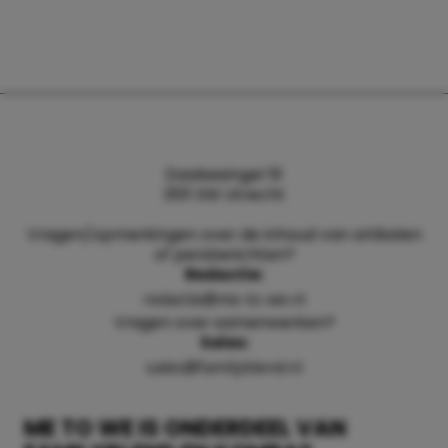
Daalsesingel 51
3511 SW Utrecht
Vragen/opmerkingen over de inhoud van artikelen
of persberichten?
Redactie:
redactie@me-to-we.nl
Vragen over samenwerken?
Sales:
sales@familyblend.nl
ME TO WE IS ONDERDEEL VAN