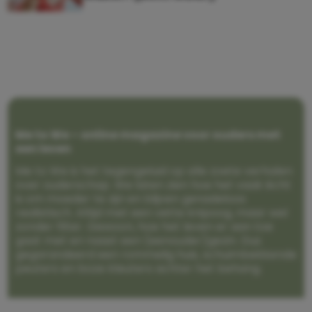
Me to We – online magazine voor ouders met
een leven
Me to We is het tegengeluid op alle zoete verhalen
over ouderschap. We laten zien hoe het vaak écht
is om moeder te zijn en blijven genadeloos
realistisch. Altijd met een vette knipoog, maar wel
zonder filter. Gewoon, hoe het leven er aan toe
gaat met en naast een (eenouder)gezin. Dus
gegarandeerd een rommelig huis, schuimbekkende
peuters en boze kleuters achter het behang.