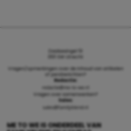
Daalsesingel 51
3511 SW Utrecht
Vragen/opmerkingen over de inhoud van artikelen
of persberichten?
Redactie:
redactie@me-to-we.nl
Vragen over samenwerken?
Sales:
sales@familyblend.nl
ME TO WE IS ONDERDEEL VAN