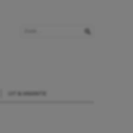
Zoek op de website
zoeken
UIT & VAKANTIE