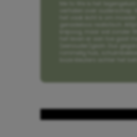
Me to We is het tegengeluid 
verhalen over ouderschap. W
het vaak écht is om moeder t
genadeloos realistisch. Alti
knipoog, maar wel zonder fi
het leven er aan toe gaat m
(eenouder)gezin. Dus gega
rommelig huis, schuimbekke
boze kleuters achter het be