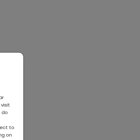
ar
visit
s do
ject to
ing on