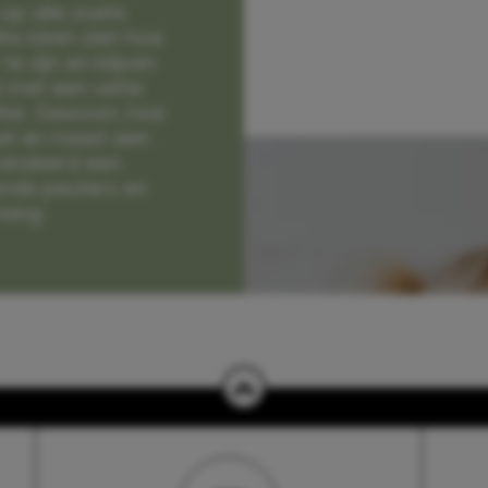
op alle zoete
e laten zien hoe
e zijn en blijven
jd met een vette
lter. Gewoon, hoe
et en naast een
randeerd een
nde peuters en
hang.