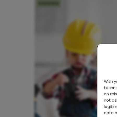
KINDEREN
With 
techno
on thi
not as
legiti
data p