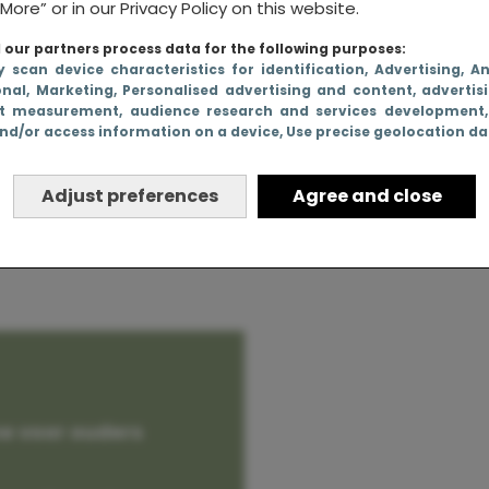
More” or in our Privacy Policy on this website.
our partners process data for the following purposes:
y scan device characteristics for identification
, Advertising
, A
onal
, Marketing
, Personalised advertising and content, advertis
is binnen
t measurement, audience research and services development
nd/or access information on a device
, Use precise geolocation d
roof
Adjust preferences
Agree and close
e voor ouders