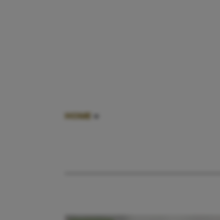
HOME
»
KINDERPROOF