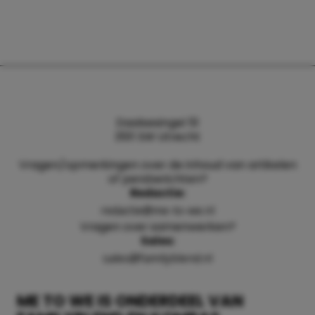
Daalsesingel 51
3511 SW Utrecht
Vragen/opmerkingen over de inhoud van artikelen
of persberichten?
Redactie:
redactie@me-to-we.nl
Vragen over samenwerken?
Sales:
sales@familyblend.nl
ME TO WE IS ONDERDEEL VAN