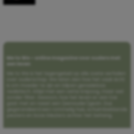
Me to We – online magazine voor ouders met
een leven
Me to We is het tegengeluid op alle zoete verhalen
over ouderschap. We laten zien hoe het vaak écht
is om moeder te zijn en blijven genadeloos
realistisch. Altijd met een vette knipoog, maar wel
zonder filter. Gewoon, hoe het leven er aan toe
gaat met en naast een (eenouder)gezin. Dus
gegarandeerd een rommelig huis, schuimbekkende
peuters en boze kleuters achter het behang.