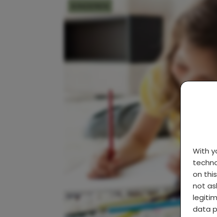
KINDEREN
With 
techno
on thi
not as
legiti
data p