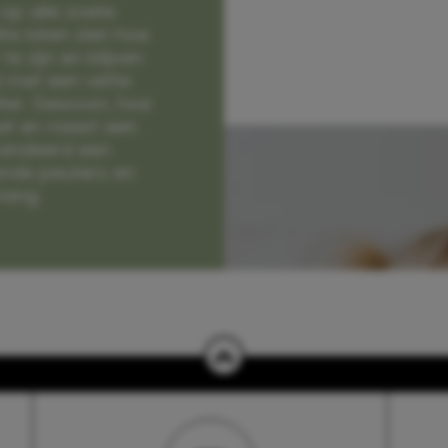
op alle zoete
e laten zien hoe
e zijn en blijven
jd met een vette
lter. Gewoon, hoe
et en naast een
randeerd een
nde peuters en
hang.