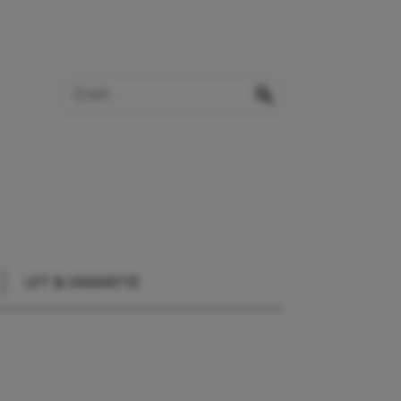
Zoek op de website
zoeken
UIT & VAKANTIE