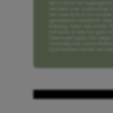
Me to We is het tegengeluid 
verhalen over ouderschap. W
het vaak écht is om moeder t
genadeloos realistisch. Alti
knipoog, maar wel zonder fi
het leven er aan toe gaat m
(eenouder)gezin. Dus gega
rommelig huis, schuimbekke
boze kleuters achter het be