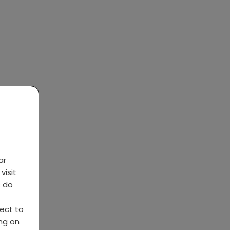
ar
visit
s do
ject to
ing on