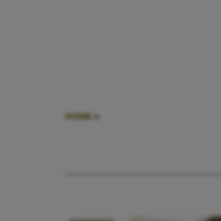
HOME
»
KINDERTEKENING