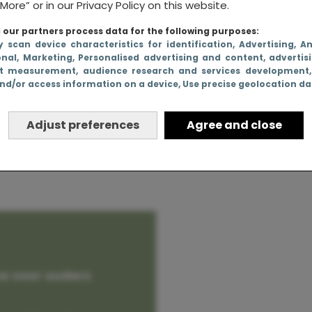
More” or in our Privacy Policy on this website.
our partners process data for the following purposes:
y scan device characteristics for identification
, Advertising
, A
onal
, Marketing
, Personalised advertising and content, advertis
ongepaste
t measurement, audience research and services development
nd/or access information on a device
, Use precise geolocation d
en
Adjust preferences
Agree and close
e voor ouders