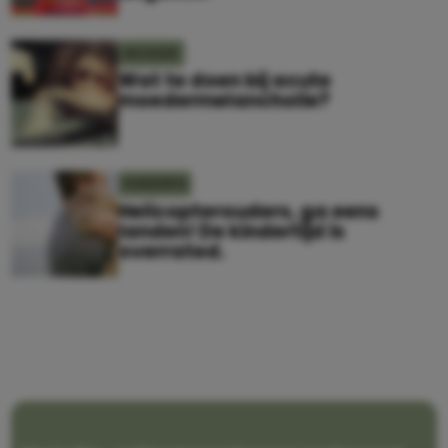
MOEDER
Wat te doen bij acute
moedermelancholie?
KINDEREN
Helicopterouders, ga eens
landen! De kindertijd is
overrated.