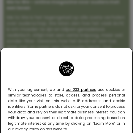
Me to We – online magazine voor ouders met
een leven
Me to We is het tegengeluid op alle zoete verhalen
over ouderschap. We laten zien hoe het vaak écht
is om moeder te zijn en blijven genadeloos
realistisch. Altijd met een vette knipoog, maar wel
zonder filter. Gewoon, hoe het leven er aan toe
gaat met en naast een (eenouder)gezin. Dus
gegarandeerd een rommelig huis, schuimbekkende
peuters en boze kleuters achter het behang.
With your agreement, we and
our 233 partners
use cookies or
similar technologies to store, access, and process personal
data like your visit on this website, IP addresses and cookie
identifiers. Some partners do not ask for your consent to process
your data and rely on their legitimate business interest. You can
withdraw your consent or object to data processing based on
legitimate interest at any time by clicking on “Learn More” or in
our Privacy Policy on this website.