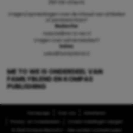
3511 SW Utrecht
Vragen/opmerkingen over de inhoud van artikelen
of persberichten?
Redactie:
redactie@me-to-we.nl
Vragen over samenwerken?
Sales:
sales@familyblend.nl
ME TO WE IS ONDERDEEL VAN
FAMILYBLEND EN KOMPAS
PUBLISHING
Homepage
Over ons
Adverteren
Privacy- en cookiebeleid
Cookie-instellingen wijzigen
© 2026 Kompas Blend B.V. - Alle rechten voorbehouden