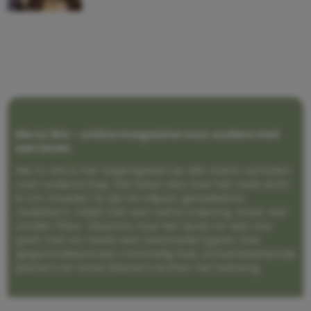
Me to We – online magazine voor ouders met
een leven
Me to We is het tegengeluid op alle zoete verhalen
over ouderschap. We laten zien hoe het vaak écht
is om moeder te zijn en blijven genadeloos
realistisch. Altijd met een vette knipoog, maar wel
zonder filter. Gewoon, hoe het leven er aan toe
gaat met en naast een (eenouder)gezin. Dus
gegarandeerd een rommelig huis, schuimbekkende
peuters en boze kleuters achter het behang.