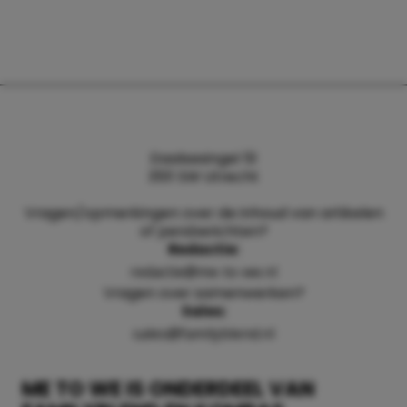
Daalsesingel 51
3511 SW Utrecht
Vragen/opmerkingen over de inhoud van artikelen
of persberichten?
Redactie:
redactie@me-to-we.nl
Vragen over samenwerken?
Sales:
sales@familyblend.nl
ME TO WE IS ONDERDEEL VAN