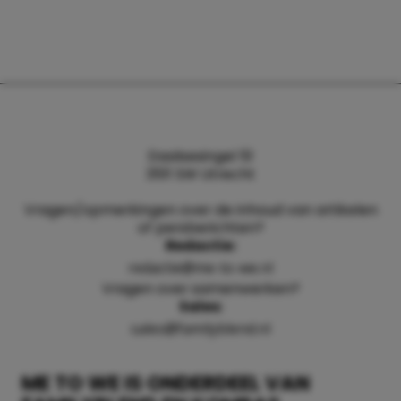
Daalsesingel 51
3511 SW Utrecht
Vragen/opmerkingen over de inhoud van artikelen
of persberichten?
Redactie:
redactie@me-to-we.nl
Vragen over samenwerken?
Sales:
sales@familyblend.nl
ME TO WE IS ONDERDEEL VAN