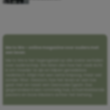
Me to We – online magazine voor ouders met
een leven
Me to We is het tegengeluid op alle zoete verhalen
over ouderschap. We laten zien hoe het vaak écht
is om moeder te zijn en blijven genadeloos
realistisch. Altijd met een vette knipoog, maar wel
zonder filter. Gewoon, hoe het leven er aan toe
gaat met en naast een (eenouder)gezin. Dus
gegarandeerd een rommelig huis, schuimbekkende
peuters en boze kleuters achter het behang.