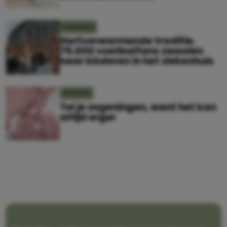
KINDEREN
Hartverwarmende traditie.
75.000 voetbalfans zwaaien
naar kinderen in het ziekenhuis
MOEDER
Tel je zegeningen, want het kan
altijd erger