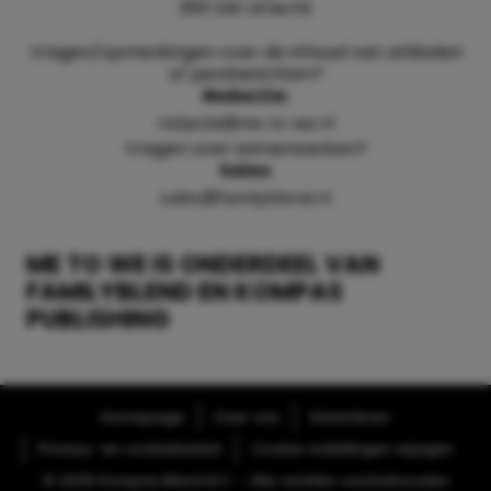
3511 SW Utrecht
Vragen/opmerkingen over de inhoud van artikelen
of persberichten?
Redactie:
redactie@me-to-we.nl
Vragen over samenwerken?
Sales:
sales@familyblend.nl
ME TO WE IS ONDERDEEL VAN
FAMILYBLEND EN KOMPAS
PUBLISHING
Homepage
Over ons
Adverteren
Privacy- en cookiebeleid
Cookie-instellingen wijzigen
© 2026 Kompas Blend B.V. - Alle rechten voorbehouden