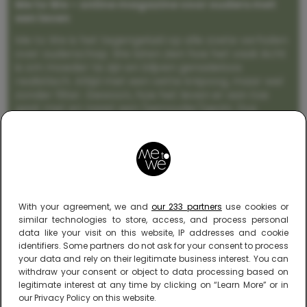
Me to We – online magazine voor ouders met
een leven
Me to We is het tegengeluid op alle zoete verhalen
over ouderschap. We laten zien hoe het vaak écht
is om moeder te zijn en blijven genadeloos
realistisch. Altijd met een vette knipoog, maar wel
zonder filter. Gewoon, hoe het leven er aan toe
gaat met en naast een (eenouder)gezin. Dus
gegarandeerd een rommelig huis, schuimbekkende
peuters en boze kleuters achter het behang.
With your agreement, we and
our 233 partners
use cookies or
similar technologies to store, access, and process personal
data like your visit on this website, IP addresses and cookie
identifiers. Some partners do not ask for your consent to process
your data and rely on their legitimate business interest. You can
withdraw your consent or object to data processing based on
legitimate interest at any time by clicking on “Learn More” or in
our Privacy Policy on this website.