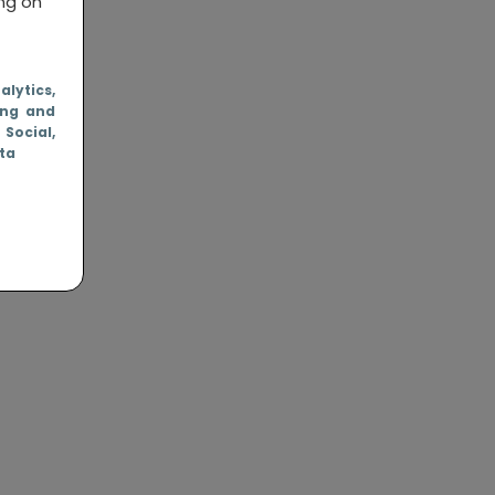
ing on
nalytics
,
ing and
, Social
,
ata