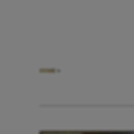
HOME
»
KINDVERMAAK