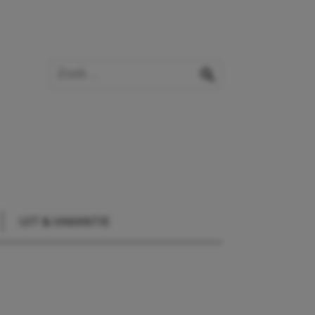
Zoek op de website
zoeken
UIT & VAKANTIE