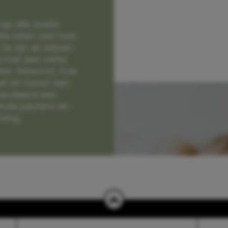
op alle zoete
e laten zien hoe
e zijn en blijven
jd met een vette
lter. Gewoon, hoe
et en naast een
randeerd een
nde peuters en
hang.