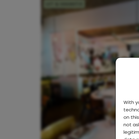
UIT & VAKANTIE
With 
techno
on thi
not as
legiti