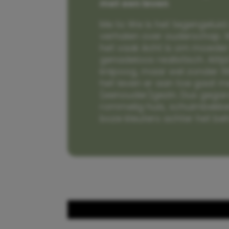
met een leven
Me to We is het tegengeluid 
verhalen over ouderschap. W
het vaak écht is om moeder t
genadeloos realistisch. Alti
knipoog, maar wel zonder fi
het leven er aan toe gaat m
(eenouder)gezin. Dus gega
rommelig huis, schuimbekke
boze kleuters achter het be