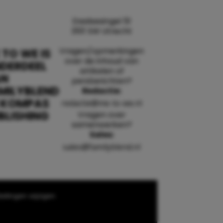
Daalsesingel 51
3511 SW Utrecht
Vragen/opmerkingen
 TO WE IS
over de inhoud van
DERDEEL
artikelen of
AN
persberichten?
MILYBLEND
Redactie:
 KOMPAS
redactie@me-to-we.nl
BLISHING
Vragen over
samenwerken?
Sales:
sales@familyblend.nl
ellingen wijzigen