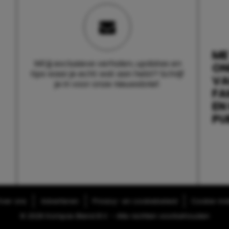
ME
Wil jij exclusieve verhalen, updates en
ON
tips waar je echt wat aan hebt? Schrijf
V
je in voor onze nieuwsbrief.
FA
EN
PU
ver ons
Adverteren
Privacy- en cookiebeleid
Cookie-inst
© 2026 Kompas Blend B.V. - Alle rechten voorbehouden