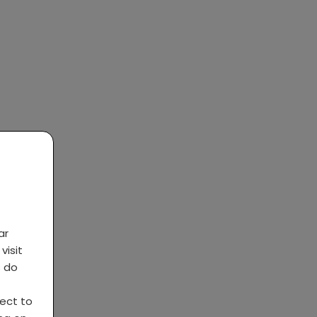
ar
visit
s do
ject to