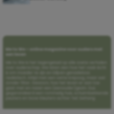
Me to We – online magazine voor ouders met
een leven
Me to We is het tegengeluid op alle zoete verhalen
over ouderschap. We laten zien hoe het vaak écht
is om moeder te zijn en blijven genadeloos
realistisch. Altijd met een vette knipoog, maar wel
zonder filter. Gewoon, hoe het leven er aan toe
gaat met en naast een (eenouder)gezin. Dus
gegarandeerd een rommelig huis, schuimbekkende
peuters en boze kleuters achter het behang.