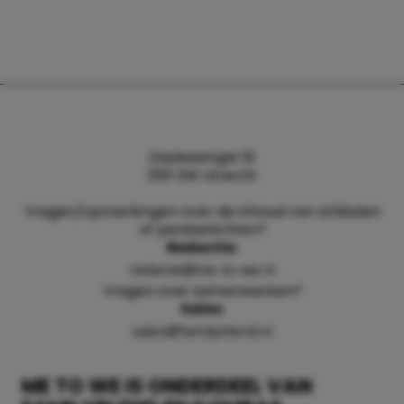
Daalsesingel 51
3511 SW Utrecht
Vragen/opmerkingen over de inhoud van artikelen
of persberichten?
Redactie:
redactie@me-to-we.nl
Vragen over samenwerken?
Sales:
sales@familyblend.nl
ME TO WE IS ONDERDEEL VAN