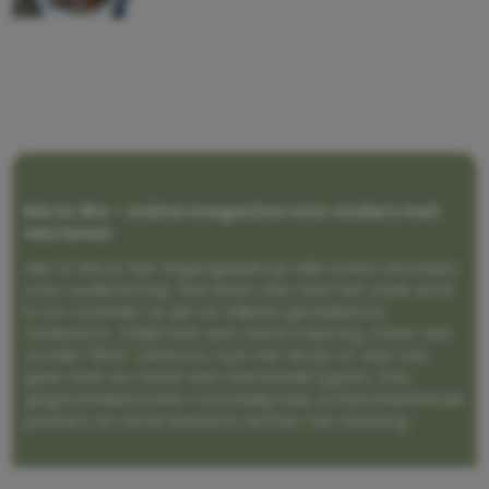
Me to We – online magazine voor ouders met
een leven
Me to We is het tegengeluid op alle zoete verhalen
over ouderschap. We laten zien hoe het vaak écht
is om moeder te zijn en blijven genadeloos
realistisch. Altijd met een vette knipoog, maar wel
zonder filter. Gewoon, hoe het leven er aan toe
gaat met en naast een (eenouder)gezin. Dus
gegarandeerd een rommelig huis, schuimbekkende
peuters en boze kleuters achter het behang.