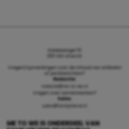
Daalsesingel 51
3511 SW Utrecht
Vragen/opmerkingen over de inhoud van artikelen
of persberichten?
Redactie:
redactie@me-to-we.nl
Vragen over samenwerken?
Sales:
sales@familyblend.nl
ME TO WE IS ONDERDEEL VAN