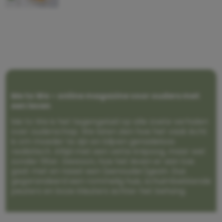
Me to We – online magazine voor ouders met
een leven
Me to We is het tegengeluid op alle zoete verhalen
over ouderschap. We laten zien hoe het vaak écht
is om moeder te zijn en blijven genadeloos
realistisch. Altijd met een vette knipoog, maar wel
zonder filter. Gewoon, hoe het leven er aan toe
gaat met en naast een (eenouder)gezin. Dus
gegarandeerd een rommelig huis, schuimbekkende
peuters en boze kleuters achter het behang.