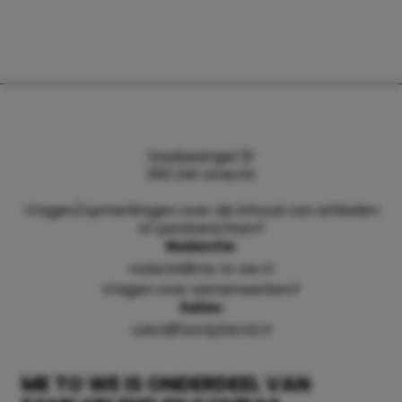
Daalsesingel 51
3511 SW Utrecht
Vragen/opmerkingen over de inhoud van artikelen
of persberichten?
Redactie:
redactie@me-to-we.nl
Vragen over samenwerken?
Sales:
sales@familyblend.nl
ME TO WE IS ONDERDEEL VAN