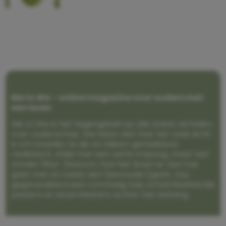
Me to We – online magazine voor ouders met
een leven
Me to We is het tegengeluid op alle zoete verhalen
over ouderschap. We laten zien hoe het vaak écht
is om moeder te zijn en blijven genadeloos
realistisch. Altijd met een vette knipoog, maar wel
zonder filter. Gewoon, hoe het leven er aan toe
gaat met en naast een (eenouder)gezin. Dus
gegarandeerd een rommelig huis, schuimbekkende
peuters en boze kleuters achter het behang.