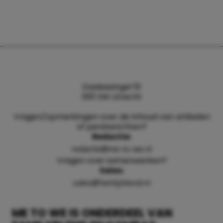
Daalsesingel 51
3511 SW Utrecht
Vragen/opmerkingen over de inhoud van artikelen
of persberichten?
Redactie:
redactie@me-to-we.nl
Vragen over samenwerken?
Sales:
sales@familyblend.nl
ME TO WE IS ONDERDEEL VAN