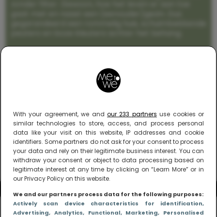
zonder filter. Gewoon, hoe het leven er aan toe
gaat met en naast een (eenouder)gezin. Dus
gegarandeerd een rommelig huis, schuimbekkende
peuters en boze kleuters achter het behang.
With your agreement, we and
our 233 partners
use cookies or
similar technologies to store, access, and process personal
data like your visit on this website, IP addresses and cookie
identifiers. Some partners do not ask for your consent to process
your data and rely on their legitimate business interest. You can
withdraw your consent or object to data processing based on
legitimate interest at any time by clicking on “Learn More” or in
our Privacy Policy on this website.
We and our partners process data for the following purposes:
Actively scan device characteristics for identification
,
Advertising
, Analytics
, Functional
, Marketing
, Personalised