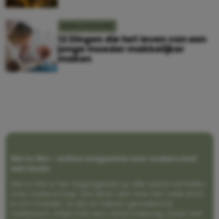
GEEN CATEGORIE
12 Dingen die het leven van een
jonge moeder makkelijker
maken
Me to We – online magazine voor ouders met
een leven
Me to We is het tegengeluid op alle zoete verhalen
over ouderschap. We laten zien hoe het vaak écht
is om moeder te zijn en blijven genadeloos
realistisch. Altijd met een vette knipoog, maar wel