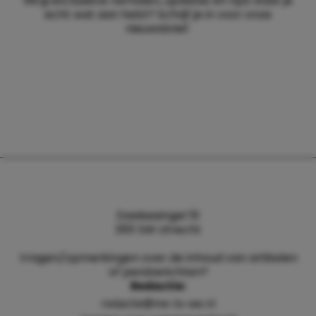
Wil jij exclusieve verhalen, updates en tips waar je
echt wat aan hebt? Schrijf je in voor onze
nieuwsbrief.
Daalsesingel 51
3511 SW Utrecht
Vragen/opmerkingen over de inhoud van artikelen
of persberichten?
Redactie:
redactie@me-to-we.nl