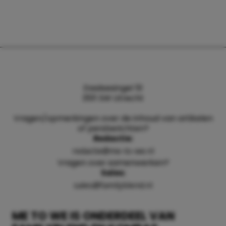
Daalsesingel 51
3511 SW Utrecht
Vragen/opmerkingen over de inhoud van artikelen
of persberichten?
Redactie:
redactie@me-to-we.nl
Vragen over samenwerken?
Sales:
sales@familyblend.nl
ME TO WE IS ONDERDEEL VAN