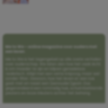
Me to We – online magazine voor ouders met
een leven
Me to We is het tegengeluid op alle zoete verhalen
over ouderschap. We laten zien hoe het vaak écht
is om moeder te zijn en blijven genadeloos
realistisch. Altijd met een vette knipoog, maar wel
zonder filter. Gewoon, hoe het leven er aan toe
gaat met en naast een (eenouder)gezin. Dus
gegarandeerd een rommelig huis, schuimbekkende
peuters en boze kleuters achter het behang.