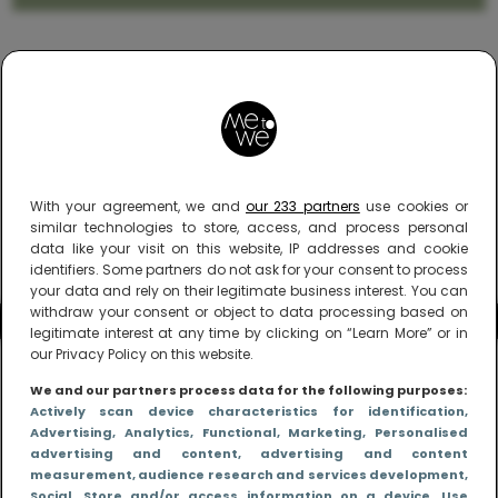
With your agreement, we and
our 233 partners
use cookies or
similar technologies to store, access, and process personal
data like your visit on this website, IP addresses and cookie
identifiers. Some partners do not ask for your consent to process
your data and rely on their legitimate business interest. You can
withdraw your consent or object to data processing based on
legitimate interest at any time by clicking on “Learn More” or in
our Privacy Policy on this website.
We and our partners process data for the following purposes:
Actively scan device characteristics for identification
,
Advertising
, Analytics
, Functional
, Marketing
, Personalised
advertising and content, advertising and content
measurement, audience research and services development
,
Social
, Store and/or access information on a device
, Use