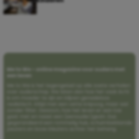
kinderen
Me to We – online magazine voor ouders met
een leven
Me to We is het tegengeluid op alle zoete verhalen
over ouderschap. We laten zien hoe het vaak écht
is om moeder te zijn en blijven genadeloos
realistisch. Altijd met een vette knipoog, maar wel
zonder filter. Gewoon, hoe het leven er aan toe
gaat met en naast een (eenouder)gezin. Dus
gegarandeerd een rommelig huis, schuimbekkende
peuters en boze kleuters achter het behang.