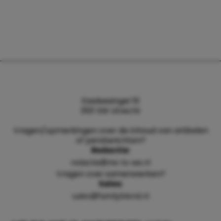
Daalsesingel 51
3511 SW Utrecht
Vragen/opmerkingen over de inhoud van artikelen
of persberichten?
Redactie:
redactie@me-to-we.nl
Vragen over samenwerken?
Sales:
sales@familyblend.nl