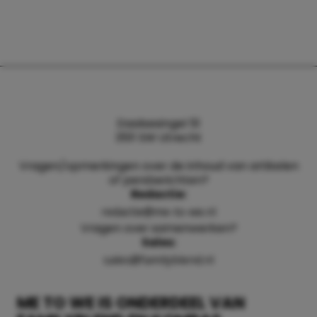
Daalsesingel 51
3511 SW Utrecht
Vragen/opmerkingen over de inhoud van artikelen
of persberichten?
Redactie:
redactie@me-to-we.nl
Vragen over samenwerken?
Sales:
sales@familyblend.nl
ME TO WE IS ONDERDEEL VAN