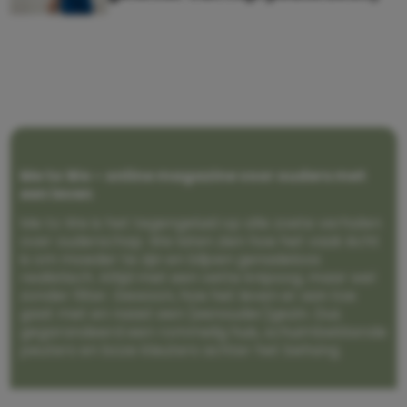
Me to We – online magazine voor ouders met
een leven
Me to We is het tegengeluid op alle zoete verhalen
over ouderschap. We laten zien hoe het vaak écht
is om moeder te zijn en blijven genadeloos
realistisch. Altijd met een vette knipoog, maar wel
zonder filter. Gewoon, hoe het leven er aan toe
gaat met en naast een (eenouder)gezin. Dus
gegarandeerd een rommelig huis, schuimbekkende
peuters en boze kleuters achter het behang.