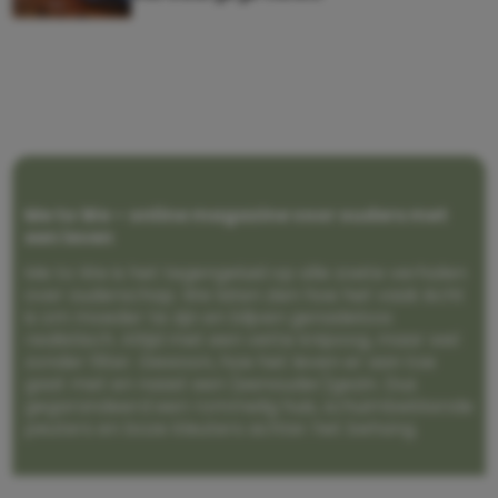
Me to We – online magazine voor ouders met
een leven
Me to We is het tegengeluid op alle zoete verhalen
over ouderschap. We laten zien hoe het vaak écht
is om moeder te zijn en blijven genadeloos
realistisch. Altijd met een vette knipoog, maar wel
zonder filter. Gewoon, hoe het leven er aan toe
gaat met en naast een (eenouder)gezin. Dus
gegarandeerd een rommelig huis, schuimbekkende
peuters en boze kleuters achter het behang.