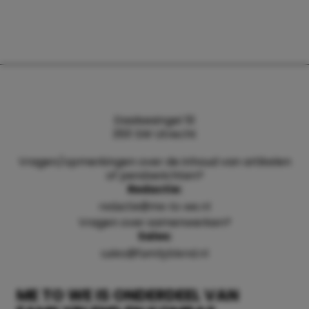
Daalsesingel 51
3511 SW Utrecht
Vragen/opmerkingen over de inhoud van artikelen
of persberichten?
Redactie:
redactie@me-to-we.nl
Vragen over samenwerken?
Sales:
sales@familyblend.nl
ME TO WE IS ONDERDEEL VAN