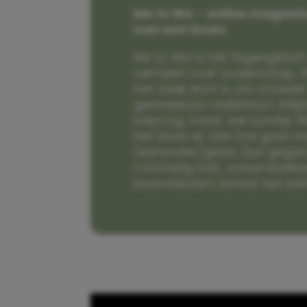
Me to We – online magazin
met een leven
Me to We is het tegengeluid 
verhalen over ouderschap. W
het vaak écht is om moeder t
genadeloos realistisch. Alti
knipoog, maar wel zonder fi
het leven er aan toe gaat m
(eenouder)gezin. Dus gega
rommelig huis, schuimbekke
boze kleuters achter het be