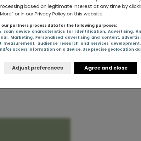
rocessing based on legitimate interest at any time by click
More” or in our Privacy Policy on this website.
our partners process data for the following purposes:
reta
y scan device characteristics for identification
, Advertising
, A
onal
, Marketing
, Personalised advertising and content, advertis
scherming
t measurement, audience research and services development
nd/or access information on a device
, Use precise geolocation d
ling
Adjust preferences
Agree and close