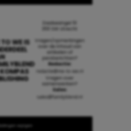
Daalsesingel 51
3511 SW Utrecht
Vragen/opmerkingen
 TO WE IS
over de inhoud van
DERDEEL
artikelen of
AN
persberichten?
MILYBLEND
Redactie:
 KOMPAS
redactie@me-to-we.nl
BLISHING
Vragen over
samenwerken?
Sales:
sales@familyblend.nl
ellingen wijzigen