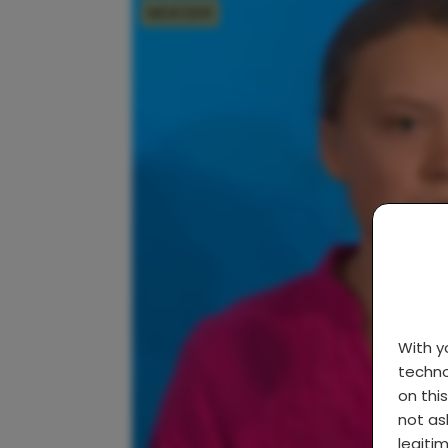
MOEDER
With 
techno
on thi
not as
legiti