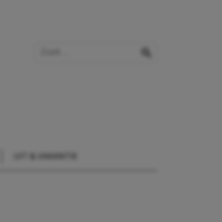
Zoek op de website
zoeken
UIT & VAKANTIE