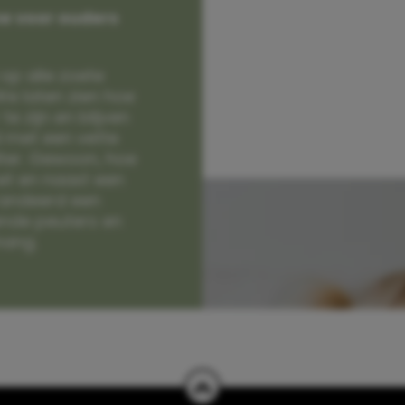
e voor ouders
op alle zoete
e laten zien hoe
e zijn en blijven
jd met een vette
lter. Gewoon, hoe
et en naast een
randeerd een
nde peuters en
hang.