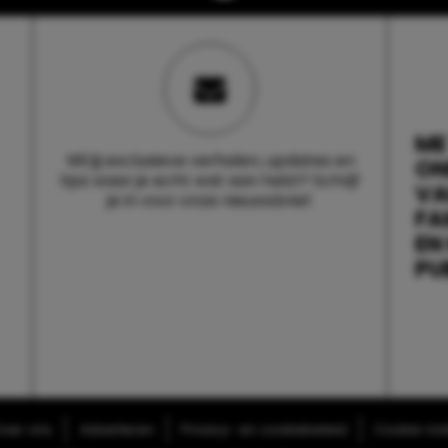
ME
Wil jij exclusieve verhalen, updates en
ON
tips waar je echt wat aan hebt? Schrijf
V
je in voor onze nieuwsbrief.
FA
EN
PU
ver ons
Adverteren
Privacy- en cookiebeleid
Cookie-inst