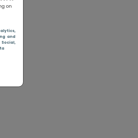
ing on
nalytics
,
ing and
, Social
,
ata