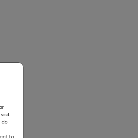
ar
visit
s do
ject to