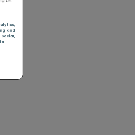
ing on
nalytics
,
ing and
, Social
,
ata