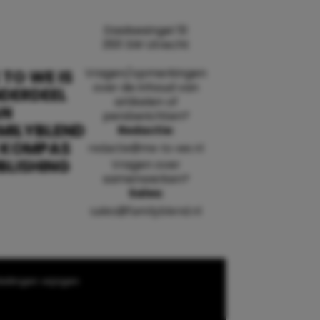
Daalsesingel 51
3511 SW Utrecht
Vragen/opmerkingen
 TO WE IS
over de inhoud van
DERDEEL
artikelen of
AN
persberichten?
MILYBLEND
Redactie:
 KOMPAS
redactie@me-to-we.nl
BLISHING
Vragen over
samenwerken?
Sales:
sales@familyblend.nl
ellingen wijzigen