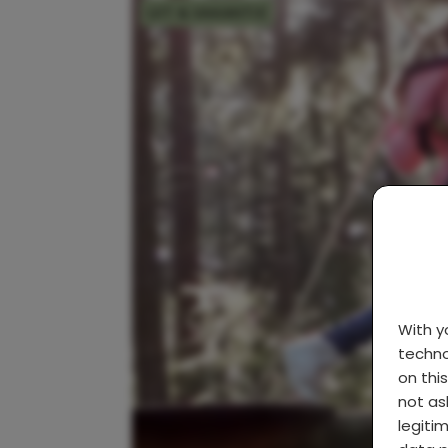
UIT & VAKANTIE
With 
techno
on thi
not as
legiti