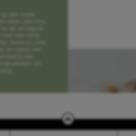
op alle zoete
e laten zien hoe
e zijn en blijven
jd met een vette
lter. Gewoon, hoe
et en naast een
randeerd een
nde peuters en
hang.