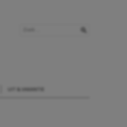
Zoek op de website
zoeken
UIT & VAKANTIE