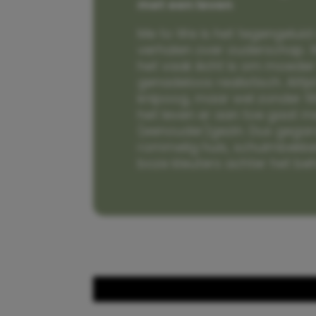
met een leven
Me to We is het tegengeluid 
verhalen over ouderschap. W
het vaak écht is om moeder t
genadeloos realistisch. Alti
knipoog, maar wel zonder fi
het leven er aan toe gaat m
(eenouder)gezin. Dus gega
rommelig huis, schuimbekke
boze kleuters achter het be