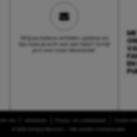
ME
Wil jij exclusieve verhalen, updates en
ON
tips waar je echt wat aan hebt? Schrijf
V
je in voor onze nieuwsbrief.
FA
EN
PU
ver ons
Adverteren
Privacy- en cookiebeleid
Cookie-inst
© 2026 Kompas Blend B.V. - Alle rechten voorbehouden