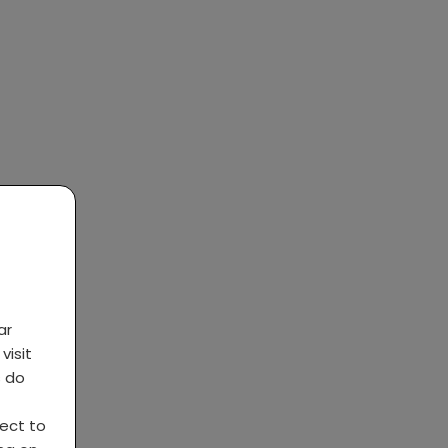
ar
visit
s do
ject to