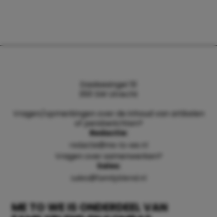
Daalsesingel 51
3511 SW Utrecht
Vragen/opmerkingen over de inhoud van artikelen
of persberichten?
Redactie:
redactie@me-to-we.nl
Vragen over samenwerken?
Sales:
sales@familyblend.nl
ME TO WE IS ONDERDEEL VAN