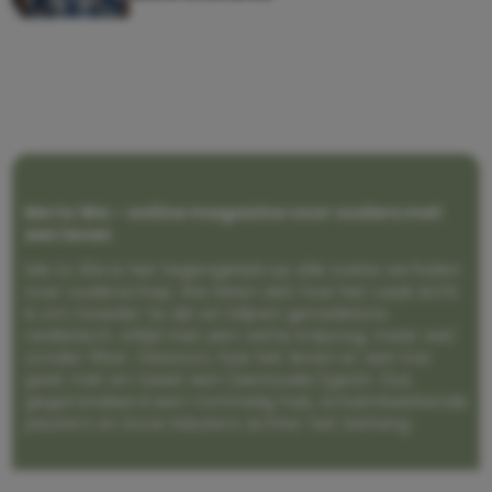
Me to We – online magazine voor ouders met
een leven
Me to We is het tegengeluid op alle zoete verhalen
over ouderschap. We laten zien hoe het vaak écht
is om moeder te zijn en blijven genadeloos
realistisch. Altijd met een vette knipoog, maar wel
zonder filter. Gewoon, hoe het leven er aan toe
gaat met en naast een (eenouder)gezin. Dus
gegarandeerd een rommelig huis, schuimbekkende
peuters en boze kleuters achter het behang.