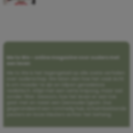
Me to We – online magazine voor ouders met
een leven
Me to We is het tegengeluid op alle zoete verhalen
over ouderschap. We laten zien hoe het vaak écht
is om moeder te zijn en blijven genadeloos
realistisch. Altijd met een vette knipoog, maar wel
zonder filter. Gewoon, hoe het leven er aan toe
gaat met en naast een (eenouder)gezin. Dus
gegarandeerd een rommelig huis, schuimbekkende
peuters en boze kleuters achter het behang.