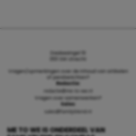
Daalsesingel 51
3511 SW Utrecht
Vragen/opmerkingen over de inhoud van artikelen
of persberichten?
Redactie:
redactie@me-to-we.nl
Vragen over samenwerken?
Sales:
sales@familyblend.nl
ME TO WE IS ONDERDEEL VAN