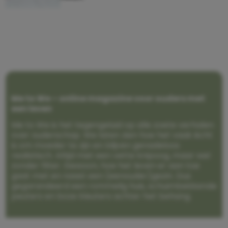
Me to We – online magazine voor ouders met
een leven
Me to We is het tegengeluid op alle zoete verhalen
over ouderschap. We laten zien hoe het vaak écht
is om moeder te zijn en blijven genadeloos
realistisch. Altijd met een vette knipoog, maar wel
zonder filter. Gewoon, hoe het leven er aan toe
gaat met en naast een (eenouder)gezin. Dus
gegarandeerd een rommelig huis, schuimbekkende
peuters en boze kleuters achter het behang.