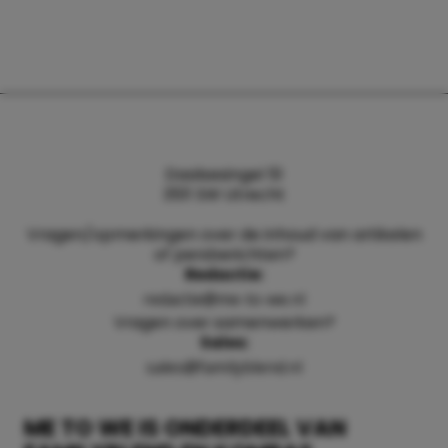
Daalsesingel 51
3511 SW Utrecht
Vragen/opmerkingen over de inhoud van artikelen
of persberichten?
Redactie:
redactie@me-to-we.nl
Vragen over samenwerken?
Sales:
sales@familyblend.nl
ME TO WE IS ONDERDEEL VAN