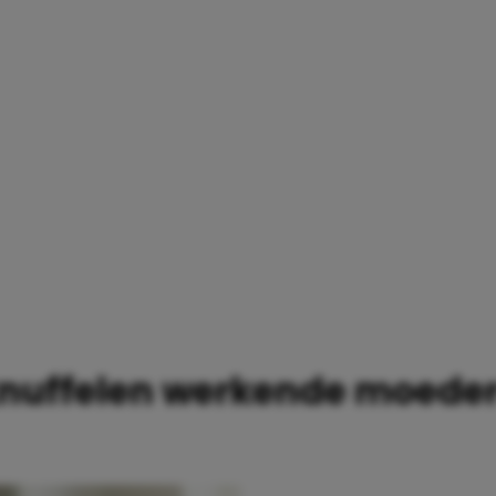
EDERS
nuffelen werkende moede