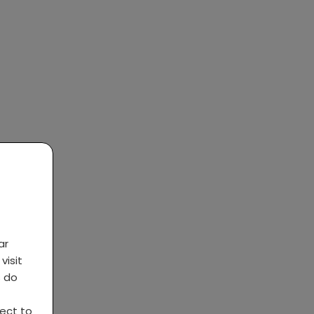
ar
visit
s do
ject to