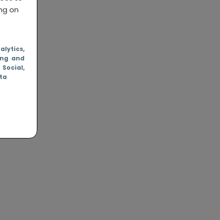
ing on
nalytics
,
ing and
, Social
,
ata