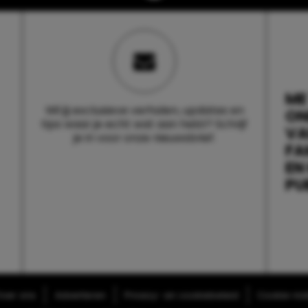
ME
Wil jij exclusieve verhalen, updates en
ON
tips waar je echt wat aan hebt? Schrijf
V
je in voor onze nieuwsbrief.
FA
EN
PU
ver ons
Adverteren
Privacy- en cookiebeleid
Cookie-inst