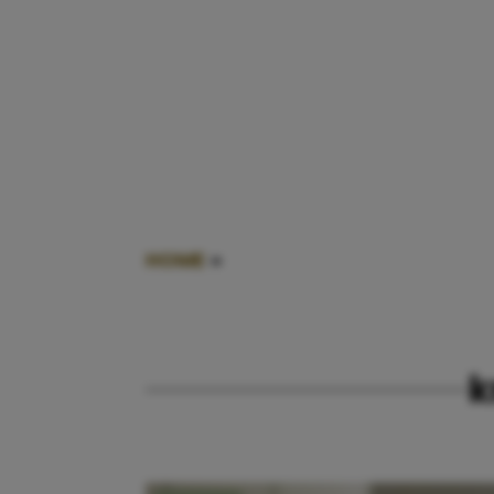
HOME
»
KNUFFELEN WERKENDE MO
k