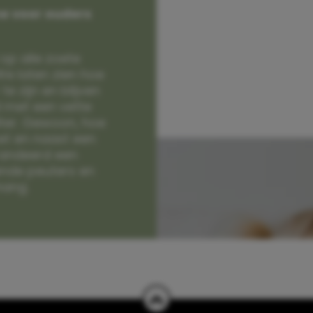
e voor ouders
op alle zoete
e laten zien hoe
e zijn en blijven
jd met een vette
lter. Gewoon, hoe
et en naast een
randeerd een
nde peuters en
hang.