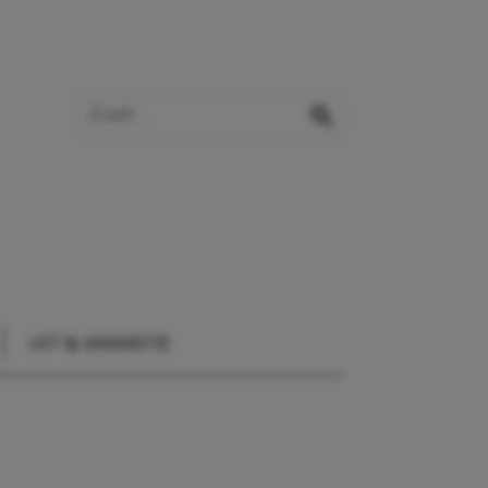
Zoek op de website
zoeken
UIT & VAKANTIE