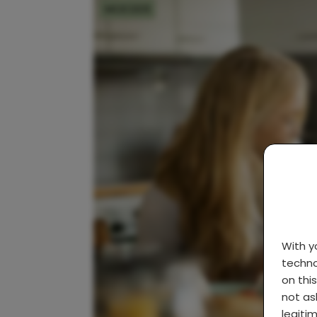
MOEDER
With 
techno
on thi
not as
legiti