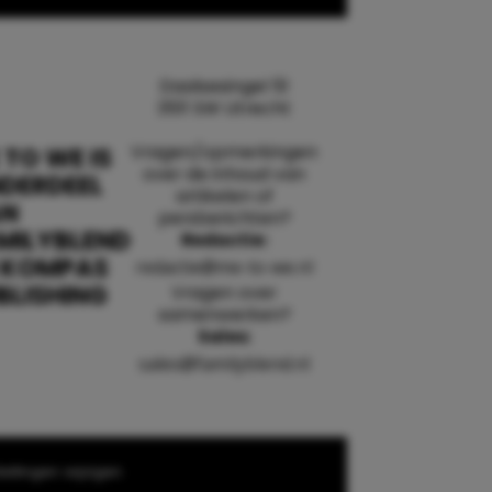
Daalsesingel 51
3511 SW Utrecht
Vragen/opmerkingen
 TO WE IS
over de inhoud van
DERDEEL
artikelen of
AN
persberichten?
MILYBLEND
Redactie:
 KOMPAS
redactie@me-to-we.nl
BLISHING
Vragen over
samenwerken?
Sales:
sales@familyblend.nl
ellingen wijzigen