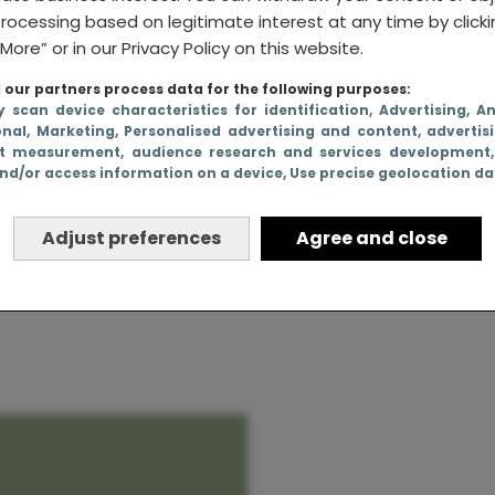
rocessing based on legitimate interest at any time by click
More” or in our Privacy Policy on this website.
our partners process data for the following purposes:
t
y scan device characteristics for identification
, Advertising
, A
onal
, Marketing
, Personalised advertising and content, advertis
t measurement, audience research and services development
nd/or access information on a device
, Use precise geolocation d
p – wat is
mis mee?
Adjust preferences
Agree and close