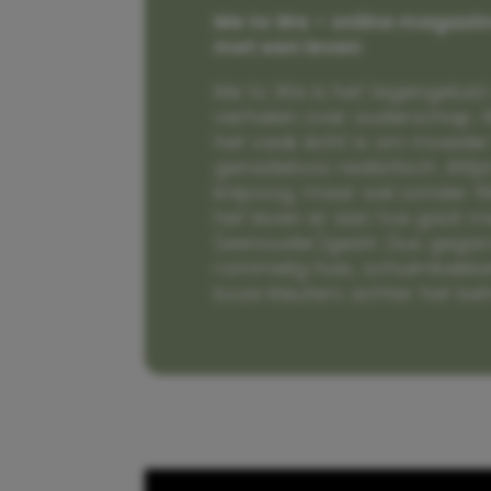
Me to We – online magazin
met een leven
Me to We is het tegengeluid 
verhalen over ouderschap. W
het vaak écht is om moeder t
genadeloos realistisch. Alti
knipoog, maar wel zonder fi
het leven er aan toe gaat m
(eenouder)gezin. Dus gega
rommelig huis, schuimbekke
boze kleuters achter het be