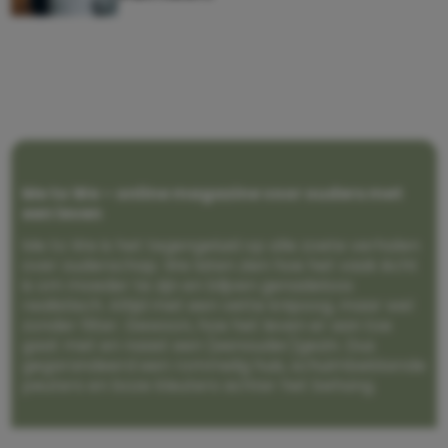
Me to We – online magazine voor ouders met
een leven
Me to We is het tegengeluid op alle zoete verhalen
over ouderschap. We laten zien hoe het vaak écht
is om moeder te zijn en blijven genadeloos
realistisch. Altijd met een vette knipoog, maar wel
zonder filter. Gewoon, hoe het leven er aan toe
gaat met en naast een (eenouder)gezin. Dus
gegarandeerd een rommelig huis, schuimbekkende
peuters en boze kleuters achter het behang.