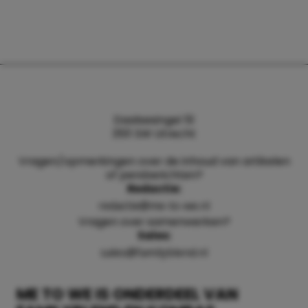
Daalsesingel 51
3511 SW Utrecht
Vragen/opmerkingen over de inhoud van artikelen
of persberichten?
Redactie:
redactie@me-to-we.nl
Vragen over samenwerken?
Sales:
sales@familyblend.nl
ME TO WE IS ONDERDEEL VAN