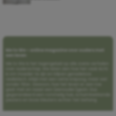
Me to We – online magazine voor ouders met
een leven
Me to We is het tegengeluid op alle zoete verhalen
over ouderschap. We laten zien hoe het vaak écht
is om moeder te zijn en blijven genadeloos
realistisch. Altijd met een vette knipoog, maar wel
zonder filter. Gewoon, hoe het leven er aan toe
gaat met en naast een (eenouder)gezin. Dus
gegarandeerd een rommelig huis, schuimbekkende
peuters en boze kleuters achter het behang.