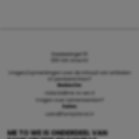
Daalsesingel 51
3511 SW Utrecht
Vragen/opmerkingen over de inhoud van artikelen
of persberichten?
Redactie:
redactie@me-to-we.nl
Vragen over samenwerken?
Sales:
sales@familyblend.nl
ME TO WE IS ONDERDEEL VAN