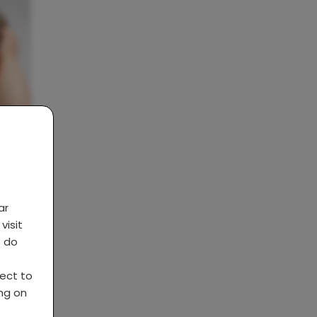
eft
ar
visit
s do
ject to
ing on