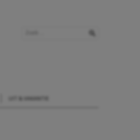
Zoek op de website
zoeken
UIT & VAKANTIE