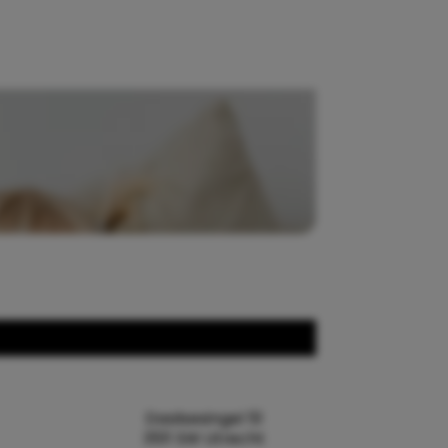
Daalsesingel 51
3511 SW Utrecht