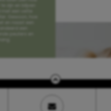
e zijn en blijven
jd met een vette
lter. Gewoon, hoe
et en naast een
randeerd een
nde peuters en
hang.