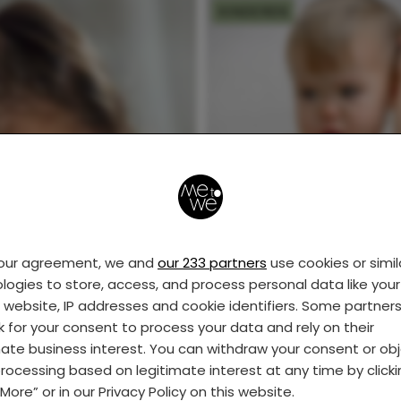
KINDEREN
Als je kind eczeem he
your agreement, we and
our 233 partners
use cookies or simil
logies to store, access, and process personal data like your 
s website, IP addresses and cookie identifiers. Some partner
k for your consent to process your data and rely on their
mate business interest. You can withdraw your consent or ob
rocessing based on legitimate interest at any time by click
More” or in our Privacy Policy on this website.