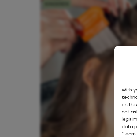
KINDEREN
With 
techno
on thi
not as
legiti
data p
“Learn 